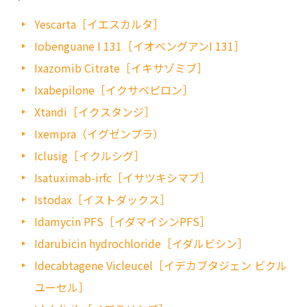
Yescarta［イエスカルタ］
Iobenguane I 131［イオベングアンI 131］
Ixazomib Citrate［イキサゾミブ］
Ixabepilone［イクサベピロン］
Xtandi［イクスタンジ］
Ixempra（イグゼンプラ）
Iclusig［イクルシグ］
Isatuximab-irfc［イサツキシマブ］
Istodax［イストダックス］
Idamycin PFS［イダマイシンPFS］
Idarubicin hydrochloride［イダルビシン］
Idecabtagene Vicleucel［イデカブタジェン ビクル
ユーセル］