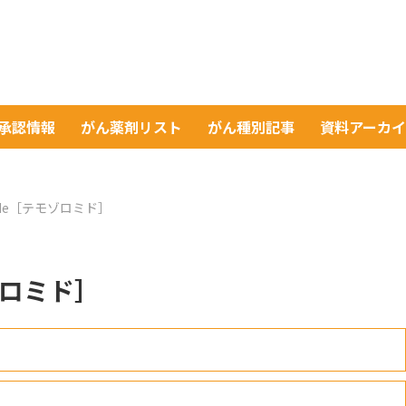
A承認情報
がん薬剤リスト
がん種別記事
資料アーカ
mide［テモゾロミド］
モゾロミド］