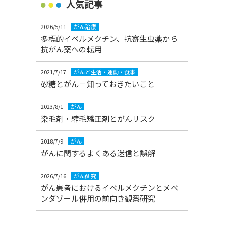
人気記事
2026/5/11
がん治療
多標的イベルメクチン、抗寄生虫薬から
抗がん薬への転用
2021/7/17
がんと生活・運動・食事
砂糖とがん－知っておきたいこと
2023/8/1
がん
染毛剤・縮毛矯正剤とがんリスク
2018/7/9
がん
がんに関するよくある迷信と誤解
2026/7/16
がん研究
がん患者におけるイベルメクチンとメベ
ンダゾール併用の前向き観察研究