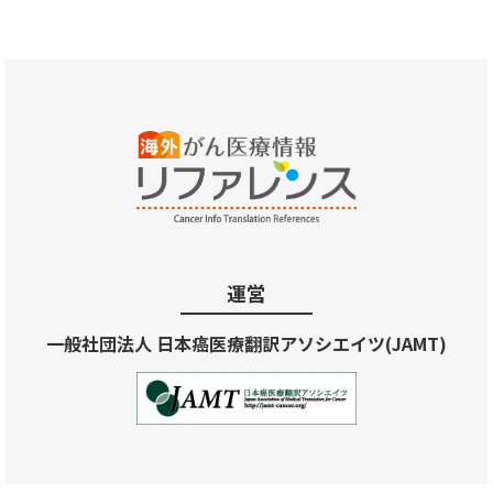
運営
一般社団法人 日本癌医療翻訳アソシエイツ(JAMT)