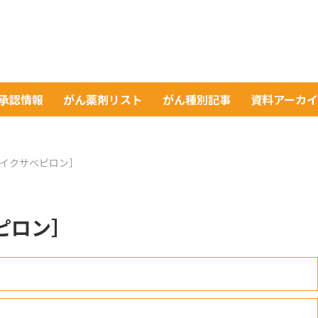
A承認情報
がん薬剤リスト
がん種別記事
資料アーカ
ne［イクサベピロン］
ベピロン］