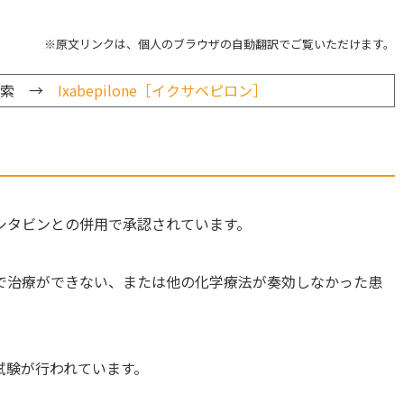
※原文リンクは、個人のブラウザの自動翻訳でご覧いただけます。
検索 →
Ixabepilone［イクサベピロン］
シタビンとの併用で承認されています。
で治療ができない、または他の化学療法が奏効しなかった患
試験が行われています。