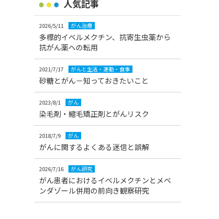
人気記事
2026/5/11
がん治療
多標的イベルメクチン、抗寄生虫薬から
抗がん薬への転用
2021/7/17
がんと生活・運動・食事
砂糖とがん－知っておきたいこと
2023/8/1
がん
染毛剤・縮毛矯正剤とがんリスク
2018/7/9
がん
がんに関するよくある迷信と誤解
2026/7/16
がん研究
がん患者におけるイベルメクチンとメベ
ンダゾール併用の前向き観察研究