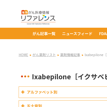
がん記事一覧
ニュースフィード
FD
HOME
がん薬剤リスト
薬剤情報記事
Ixabepilo
Ixabepilone［イクサ
アルファベット別
五十音別