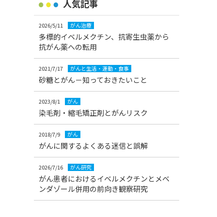
人気記事
2026/5/11
がん治療
多標的イベルメクチン、抗寄生虫薬から
抗がん薬への転用
2021/7/17
がんと生活・運動・食事
砂糖とがん－知っておきたいこと
2023/8/1
がん
染毛剤・縮毛矯正剤とがんリスク
2018/7/9
がん
がんに関するよくある迷信と誤解
2026/7/16
がん研究
がん患者におけるイベルメクチンとメベ
ンダゾール併用の前向き観察研究