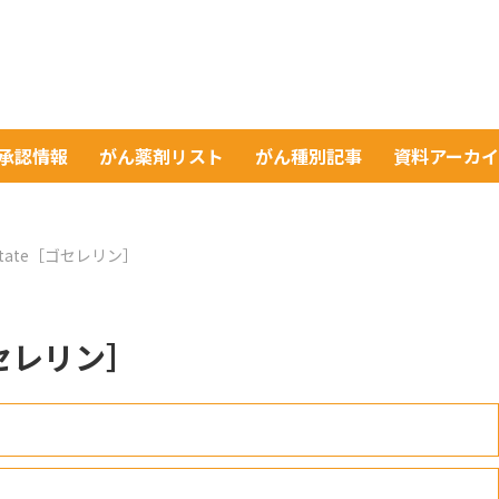
A承認情報
がん薬剤リスト
がん種別記事
資料アーカ
Acetate［ゴセレリン］
［ゴセレリン］