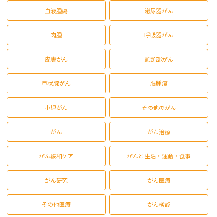
血液腫瘍
泌尿器がん
肉腫
呼吸器がん
皮膚がん
頭頸部がん
甲状腺がん
脳腫瘍
小児がん
その他のがん
がん
がん治療
がん緩和ケア
がんと生活・運動・食事
がん研究
がん医療
その他医療
がん検診