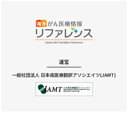
運営
一般社団法人 日本癌医療翻訳アソシエイツ(JAMT)