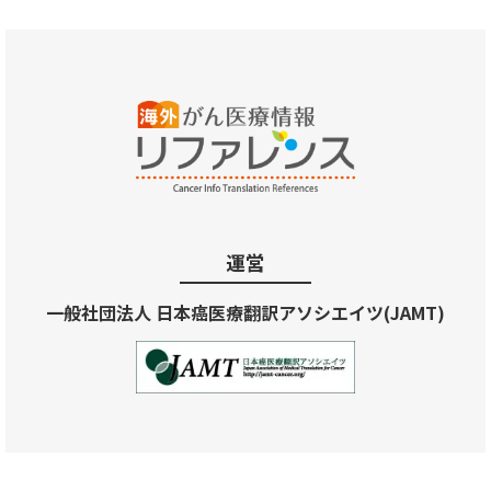
運営
一般社団法人 日本癌医療翻訳アソシエイツ(JAMT)