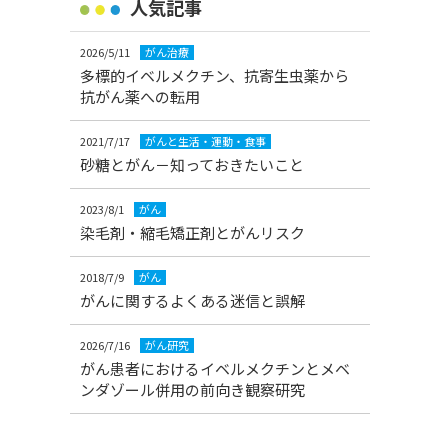
人気記事
2026/5/11
がん治療
多標的イベルメクチン、抗寄生虫薬から
抗がん薬への転用
2021/7/17
がんと生活・運動・食事
砂糖とがん－知っておきたいこと
2023/8/1
がん
染毛剤・縮毛矯正剤とがんリスク
2018/7/9
がん
がんに関するよくある迷信と誤解
2026/7/16
がん研究
がん患者におけるイベルメクチンとメベ
ンダゾール併用の前向き観察研究