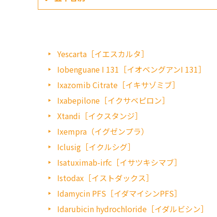
Yescarta［イエスカルタ］
Iobenguane I 131［イオベングアンI 131］
Ixazomib Citrate［イキサゾミブ］
Ixabepilone［イクサベピロン］
Xtandi［イクスタンジ］
Ixempra（イグゼンプラ）
Iclusig［イクルシグ］
Isatuximab-irfc［イサツキシマブ］
Istodax［イストダックス］
Idamycin PFS［イダマイシンPFS］
Idarubicin hydrochloride［イダルビシン］