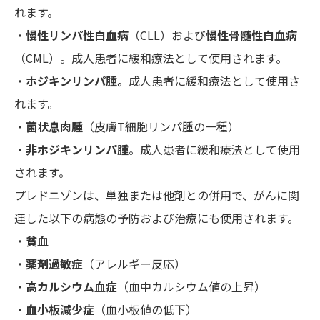
れます。
・
慢性リンパ性白血病
（CLL）および
慢性骨髄性白血病
（CML）。成人患者に緩和療法として使用されます。
・
ホジキンリンパ腫。
成人患者に緩和療法として使用さ
れます。
・
菌状息肉腫
（皮膚T細胞リンパ腫の一種）
・
非ホジキンリンパ腫
。成人患者に緩和療法として使用
されます。
プレドニゾンは、単独または他剤との併用で、がんに関
連した以下の病態の予防および治療にも使用されます。
・
貧血
・
薬剤過敏症
（アレルギー反応）
・
高カルシウム血症
（血中カルシウム値の上昇）
・
血小板減少症
（血小板値の低下）