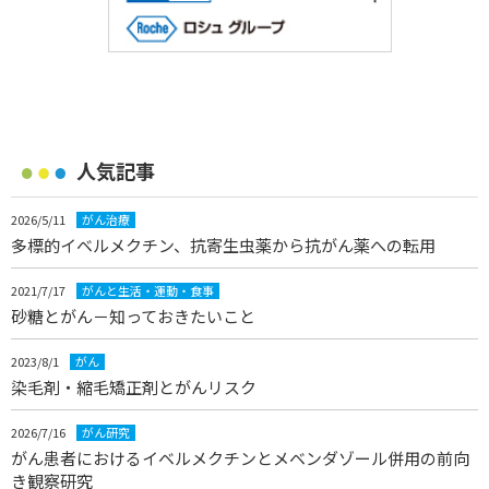
人気記事
2026/5/11
がん治療
多標的イベルメクチン、抗寄生虫薬から抗がん薬への転用
2021/7/17
がんと生活・運動・食事
砂糖とがん－知っておきたいこと
2023/8/1
がん
染毛剤・縮毛矯正剤とがんリスク
2026/7/16
がん研究
がん患者におけるイベルメクチンとメベンダゾール併用の前向
き観察研究