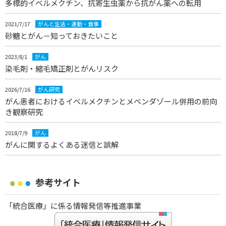
多標的イベルメクチン、抗寄生虫薬から抗がん薬への転用
2021/7/17
がんと生活・運動・食事
砂糖とがん－知っておきたいこと
2023/8/1
がん
染毛剤・縮毛矯正剤とがんリスク
2026/7/16
がん研究
がん患者におけるイベルメクチンとメベンダゾール併用の前向
き観察研究
2018/7/9
がん
がんに関するよくある迷信と誤解
参考サイト
「統合医療」に係る情報発信等推進事業