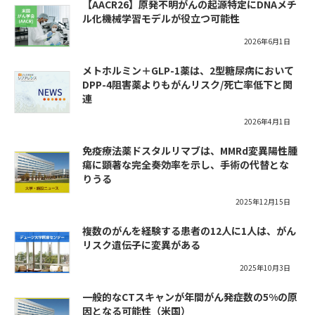
【AACR26】原発不明がんの起源特定にDNAメチ
ル化機械学習モデルが役立つ可能性
2026年6月1日
メトホルミン＋GLP-1薬は、2型糖尿病において
DPP-4阻害薬よりもがんリスク/死亡率低下と関
連
2026年4月1日
免疫療法薬ドスタルリマブは、MMRd変異陽性腫
瘍に顕著な完全奏効率を示し、手術の代替とな
りうる
2025年12月15日
複数のがんを経験する患者の12人に1人は、がん
リスク遺伝子に変異がある
2025年10月3日
一般的なCTスキャンが年間がん発症数の5%の原
因となる可能性（米国）