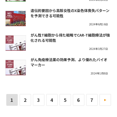
遺伝的要因から高齢女性のX染色体喪失パターン
を予測できる可能性
2024年6月16日
がん性T細胞から得た戦略でCAR-T細胞療法が強
化される可能性
2024年3月27日
がん免疫療法薬の効果予測、より優れたバイオ
マーカー
2024年1月8日
1
2
3
4
5
6
7
»