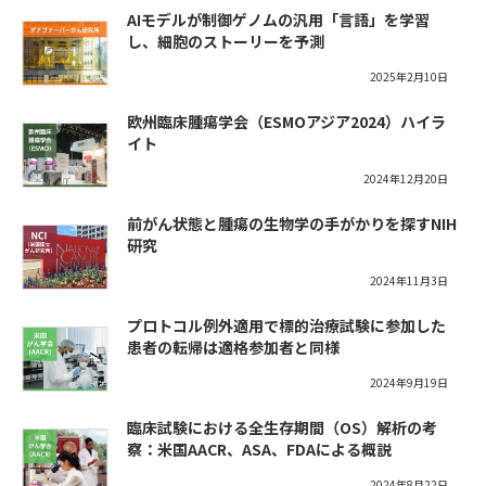
AIモデルが制御ゲノムの汎用「言語」を学習
し、細胞のストーリーを予測
2025年2月10日
欧州臨床腫瘍学会（ESMOアジア2024）ハイラ
イト
2024年12月20日
前がん状態と腫瘍の生物学の手がかりを探すNIH
研究
2024年11月3日
プロトコル例外適用で標的治療試験に参加した
患者の転帰は適格参加者と同様
2024年9月19日
臨床試験における全生存期間（OS）解析の考
察：米国AACR、ASA、FDAによる概説
2024年8月22日