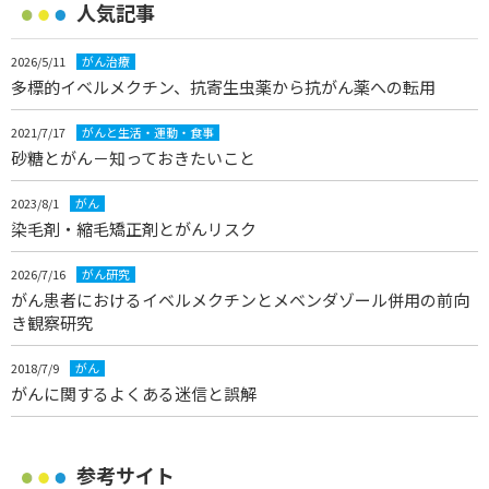
人気記事
2026/5/11
がん治療
多標的イベルメクチン、抗寄生虫薬から抗がん薬への転用
2021/7/17
がんと生活・運動・食事
砂糖とがん－知っておきたいこと
2023/8/1
がん
染毛剤・縮毛矯正剤とがんリスク
2026/7/16
がん研究
がん患者におけるイベルメクチンとメベンダゾール併用の前向
き観察研究
2018/7/9
がん
がんに関するよくある迷信と誤解
参考サイト