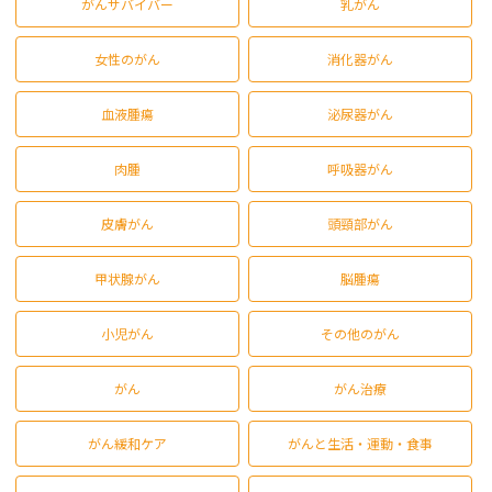
がんサバイバー
乳がん
女性のがん
消化器がん
血液腫瘍
泌尿器がん
肉腫
呼吸器がん
皮膚がん
頭頸部がん
甲状腺がん
脳腫瘍
小児がん
その他のがん
がん
がん治療
がん緩和ケア
がんと生活・運動・食事