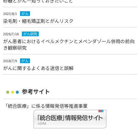
砂糖とがん－知っておきたいこと
2023/8/1
がん
染毛剤・縮毛矯正剤とがんリスク
2026/7/16
がん研究
がん患者におけるイベルメクチンとメベンダゾール併用の前向
き観察研究
2018/7/9
がん
がんに関するよくある迷信と誤解
参考サイト
「統合医療」に係る情報発信等推進事業