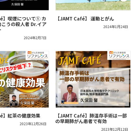
afé】喫煙について① カ
【JAMT Café】 運動とがん
こうの殺人者 Dr.イア
2024年1月24日
ー
2024年2月7日
afé】紅茶の健康効果
【JAMT Café】肺温存手術は一部
の早期肺がん患者で有効
2023年12月26日
2023年12月12日