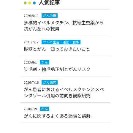
人気記事
2026/5/11
がん治療
多標的イベルメクチン、抗寄生虫薬から
抗がん薬への転用
2021/7/17
がんと生活・運動・食事
砂糖とがん－知っておきたいこと
2023/8/1
がん
染毛剤・縮毛矯正剤とがんリスク
2026/7/16
がん研究
がん患者におけるイベルメクチンとメベ
ンダゾール併用の前向き観察研究
2018/7/9
がん
がんに関するよくある迷信と誤解