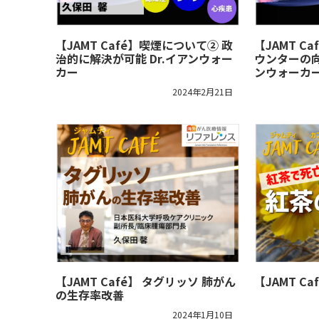
【JAMT Café】喫煙について② 政
【JAMT C
治的に解決が可能 Dr.イアンウォー
ウンターの向
カー
ンウォーカ
2024年2月21日
【JAMT Café】 タグリッソ 肺がん
【JAMT C
の生存率改善
2024年1月10日