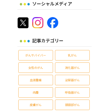
ソーシャルメディア
記事カテゴリー
がんサバイバー
乳がん
女性のがん
消化器がん
血液腫瘍
泌尿器がん
肉腫
呼吸器がん
皮膚がん
頭頸部がん