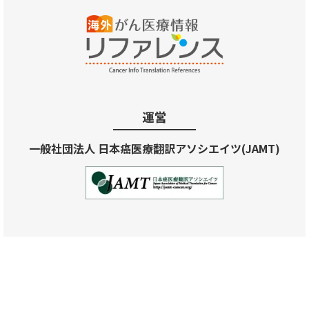
運営
一般社団法人 日本癌医療翻訳アソシエイツ(JAMT)