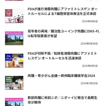
FDAが進行滑膜肉腫にアファミトレスゲン オー
トルーセルによるT細胞受容体療法を正式承認
2024年9月4日
若年者の再発／難治性ユーイング肉腫にEWS-FL
I1転写阻害薬が有望
2024年8月28日
FDAが切除不能／転移性滑膜肉腫にアファミト
レスゲン オートルーセルを迅速承認
2024年8月5日
肉腫・希少がん会議ー欧州臨床腫瘍学会2024
2024年3月29日
軟部肉腫に術前ニボ／ニボ＋イピ療法で長期生
存が期待