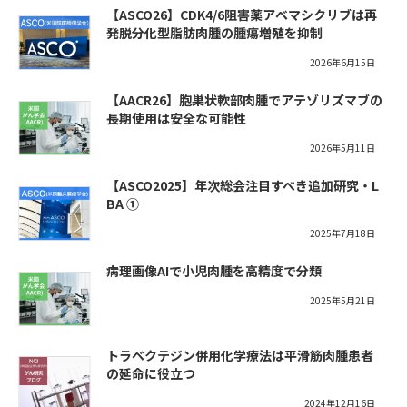
【ASCO26】CDK4/6阻害薬アベマシクリブは再
発脱分化型脂肪肉腫の腫瘍増殖を抑制
2026年6月15日
【AACR26】胞巣状軟部肉腫でアテゾリズマブの
長期使用は安全な可能性
2026年5月11日
【ASCO2025】年次総会注目すべき追加研究・L
BA ①
2025年7月18日
病理画像AIで小児肉腫を高精度で分類
2025年5月21日
トラベクテジン併用化学療法は平滑筋肉腫患者
の延命に役立つ
2024年12月16日