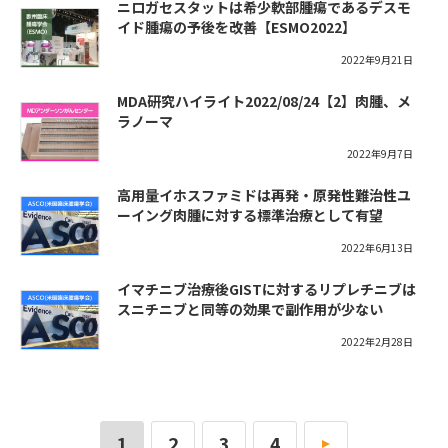
ニロガセスタットは希少軟部腫瘍であるデスモ
イド腫瘍の予後を改善【ESMO2022】
2022年9月21日
MDA研究ハイライト2022/08/24【2】肉腫、メ
ラノーマ
2022年9月7日
高用量イホスファミドは再発・原発性難治性ユ
ーイング肉腫に対する標準治療として有望
2022年6月13日
イマチニブ治療後GISTに対するリプレチニブは
スニチニブと同等の効果で副作用が少ない
2022年2月28日
1
2
3
4
»