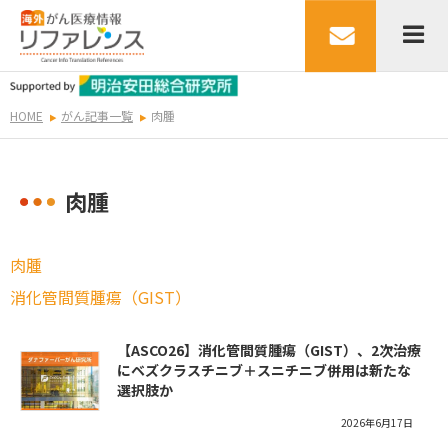
HOME
がん記事一覧
肉腫
肉腫
肉腫
消化管間質腫瘍（GIST）
【ASCO26】消化管間質腫瘍（GIST）、2次治療
にベズクラスチニブ＋スニチニブ併用は新たな
選択肢か
2026年6月17日