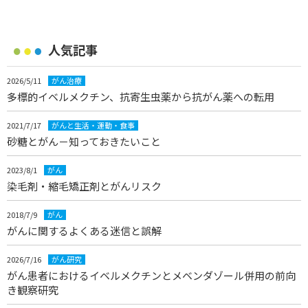
人気記事
2026/5/11
がん治療
多標的イベルメクチン、抗寄生虫薬から抗がん薬への転用
2021/7/17
がんと生活・運動・食事
砂糖とがん－知っておきたいこと
2023/8/1
がん
染毛剤・縮毛矯正剤とがんリスク
2018/7/9
がん
がんに関するよくある迷信と誤解
2026/7/16
がん研究
がん患者におけるイベルメクチンとメベンダゾール併用の前向
き観察研究