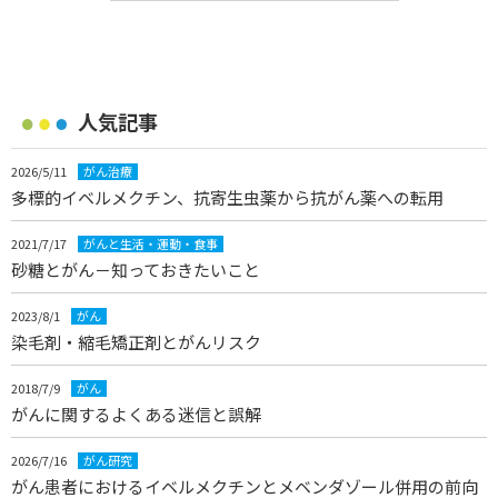
人気記事
2026/5/11
がん治療
多標的イベルメクチン、抗寄生虫薬から抗がん薬への転用
2021/7/17
がんと生活・運動・食事
砂糖とがん－知っておきたいこと
2023/8/1
がん
染毛剤・縮毛矯正剤とがんリスク
2018/7/9
がん
がんに関するよくある迷信と誤解
2026/7/16
がん研究
がん患者におけるイベルメクチンとメベンダゾール併用の前向