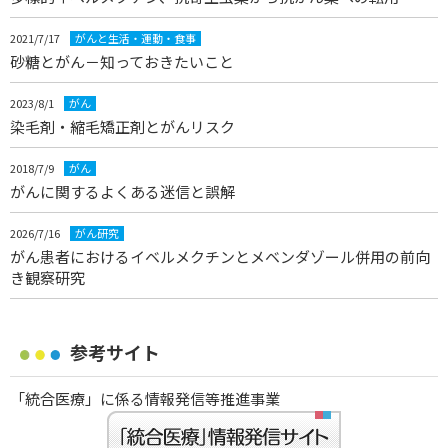
2021/7/17
がんと生活・運動・食事
砂糖とがん－知っておきたいこと
2023/8/1
がん
染毛剤・縮毛矯正剤とがんリスク
2018/7/9
がん
がんに関するよくある迷信と誤解
2026/7/16
がん研究
がん患者におけるイベルメクチンとメベンダゾール併用の前向
き観察研究
参考サイト
「統合医療」に係る情報発信等推進事業