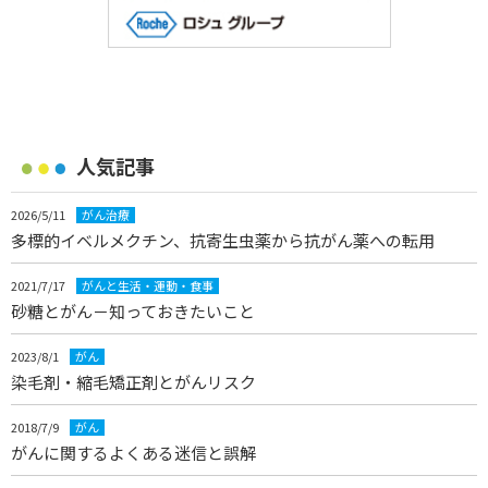
人気記事
2026/5/11
がん治療
多標的イベルメクチン、抗寄生虫薬から抗がん薬への転用
2021/7/17
がんと生活・運動・食事
砂糖とがん－知っておきたいこと
2023/8/1
がん
染毛剤・縮毛矯正剤とがんリスク
2018/7/9
がん
がんに関するよくある迷信と誤解