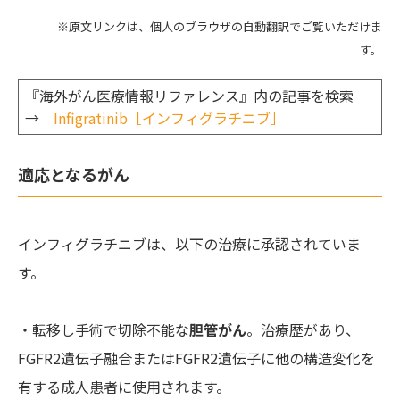
※原文リンクは、個人のブラウザの自動翻訳でご覧いただけま
す。
『海外がん医療情報リファレンス』内の記事を検索
→
Infigratinib［インフィグラチニブ］
適応となるがん
インフィグラチニブは、以下の治療に承認されていま
す。
・転移し手術で切除不能な
胆管がん
。治療歴があり、
FGFR2遺伝子融合またはFGFR2遺伝子に他の構造変化を
有する成人患者に使用されます。