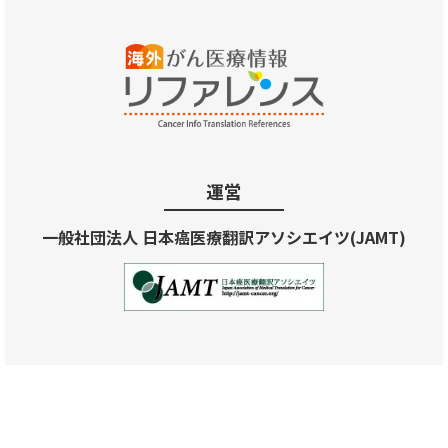
運営
一般社団法人 日本癌医療翻訳アソシエイツ(JAMT)