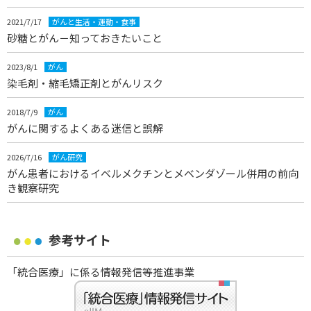
2021/7/17
がんと生活・運動・食事
砂糖とがん－知っておきたいこと
2023/8/1
がん
染毛剤・縮毛矯正剤とがんリスク
2018/7/9
がん
がんに関するよくある迷信と誤解
2026/7/16
がん研究
がん患者におけるイベルメクチンとメベンダゾール併用の前向
き観察研究
参考サイト
「統合医療」に係る情報発信等推進事業