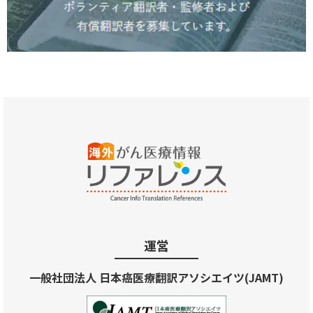
運営
一般社団法人 日本癌医療翻訳アソシエイツ(JAMT)