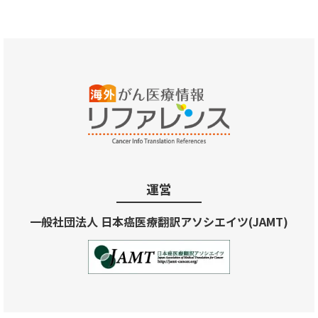
運営
一般社団法人 日本癌医療翻訳アソシエイツ(JAMT)