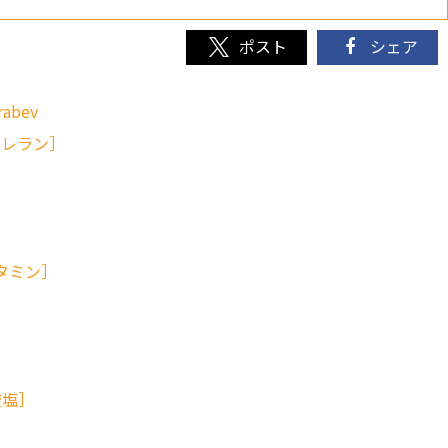
シェア
abev
マイレラン］
ロレタミン］
塩酸塩］