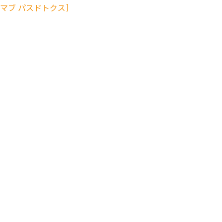
キセツモマブ パスドトクス］