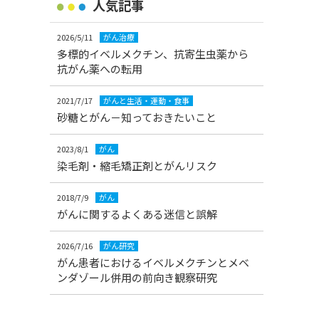
人気記事
2026/5/11
がん治療
多標的イベルメクチン、抗寄生虫薬から
抗がん薬への転用
2021/7/17
がんと生活・運動・食事
砂糖とがん－知っておきたいこと
2023/8/1
がん
染毛剤・縮毛矯正剤とがんリスク
2018/7/9
がん
がんに関するよくある迷信と誤解
2026/7/16
がん研究
がん患者におけるイベルメクチンとメベ
ンダゾール併用の前向き観察研究