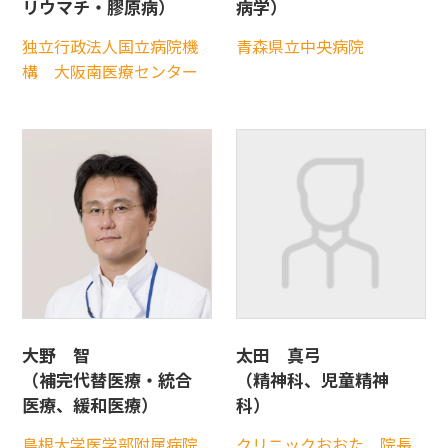
リウマチ・膠原病）
病学）
独立行政法人国立病院機
青森県立中央病院
構
大阪南医療センター
大野 智
太田 真弓
（補完代替医療・統合
（精神科、児童精神
医療、緩和医療）
科）
島根大学医学部附属病院
クリニックおおた 院長