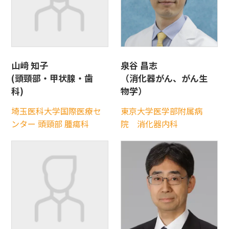
山﨑 知子
泉谷 昌志
(頭頸部・甲状腺・歯
（消化器がん、がん生
科)
物学）
埼玉医科大学国際医療セ
東京大学医学部附属病
ンター 頭頸部 腫瘍科
院 消化器内科