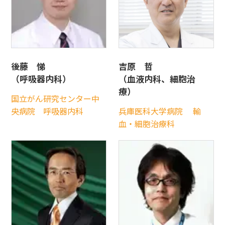
後藤 悌
吉原 哲
（呼吸器内科）
（血液内科、細胞治
療）
国立がん研究センター中
央病院 呼吸器内科
兵庫医科大学病院 輸
血・細胞治療科