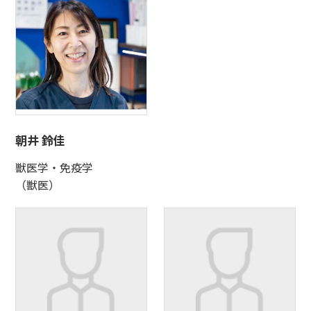
朝井 鈴佳
獣医学・免疫学
（獣医）