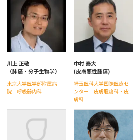
川上 正敬
中村 泰大
（肺癌・分子生物学）
(皮膚悪性腫瘍)
東京大学医学部附属病
埼玉医科大学国際医療セ
院 呼吸器内科
ンター 皮膚腫瘍科・皮
膚科