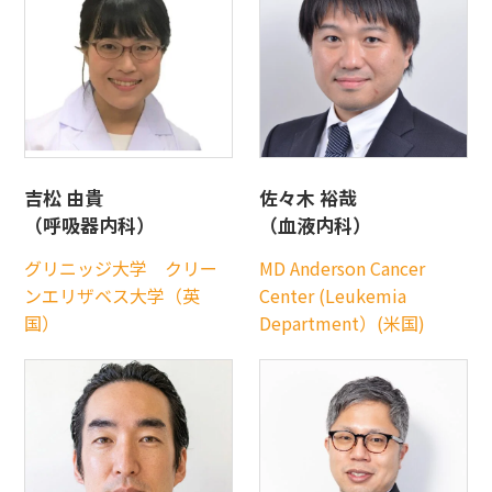
吉松 由貴
佐々木 裕哉
（呼吸器内科）
（血液内科）
グリニッジ大学 クリー
MD Anderson Cancer
ンエリザベス大学（英
Center (Leukemia
国）
Department）(米国)