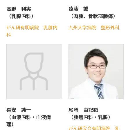
高野 利実
遠藤 誠
（乳腺内科）
（肉腫、骨軟部腫瘍）
がん研有明病院 乳腺内
九州大学病院 整形外科
科
喜安 純一
尾崎 由記範
（血液内科・血液病
（腫瘍内科・乳腺）
理）
がん研究会有明病院 乳