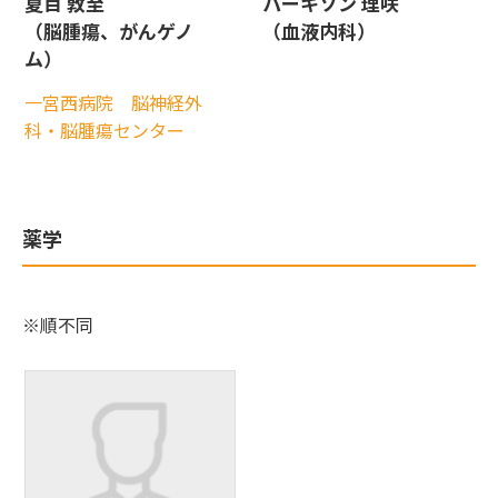
夏目 敦至
パーキソン 理咲
（脳腫瘍、がんゲノ
（血液内科）
ム）
一宮西病院 脳神経外
科・脳腫瘍センター
薬学
※順不同