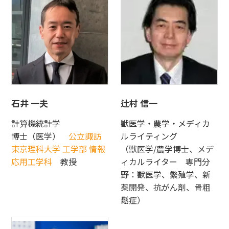
石井 一夫
辻村 信一
計算機統計学
獣医学・農学・メディカ
博士（医学）
公立諏訪
ルライティング
東京理科大学 工学部 情報
（獣医学/農学博士、メデ
応用工学科
教授
ィカルライター 専門分
野：獣医学、繁殖学、新
薬開発、抗がん剤、骨粗
鬆症）