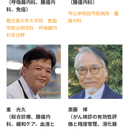
（呼吸器内科、腫瘍内
（腫瘍内科）
科、免疫）
市立岸和田市民病院 腫
鹿児島大学大学院 医歯
瘍内科
学総合研究科 呼吸器内
科学分野
東 光久
斎藤 博
（総合診療、腫瘍内
（がん検診の有効性評
科、緩和ケア、血液と
価と精度管理、消化器