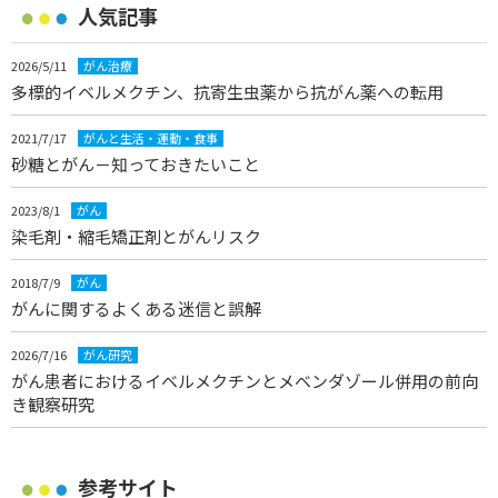
人気記事
2026/5/11
がん治療
多標的イベルメクチン、抗寄生虫薬から抗がん薬への転用
2021/7/17
がんと生活・運動・食事
砂糖とがん－知っておきたいこと
2023/8/1
がん
染毛剤・縮毛矯正剤とがんリスク
2018/7/9
がん
がんに関するよくある迷信と誤解
2026/7/16
がん研究
がん患者におけるイベルメクチンとメベンダゾール併用の前向
き観察研究
参考サイト