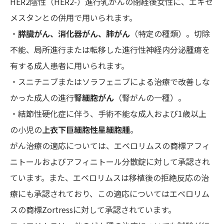
HER2陰性（HER2-）進行乳がんの閉経後女性に、エキセ
メスタンとの併用で用いられます。
・
膵臓がん、消化器がん、肺がん
（特定の種類）。切除
不能、局所進行または転移した進行性神経内分泌腫瘍を
有する成人患者に用いられます。
・スニチニブまたはソラフェニブによる治療で改善しな
かった成人の進行
腎細胞がん
（腎がんの一種）。
・結節性硬化症に伴う、手術不能な成人および1歳以上
の小児の
上衣下巨細胞性星細胞腫
。
がん治療の適応については、エベロリムスの商標アフィ
ニトールおよびアフィニトール分散錠に対して承認され
ています。また、エベロリムスは移植後の拒絶反応の治
療にも承認されており、この適応についてはエベロリム
スの商標Zortressに対して承認されています。