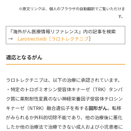
※原文リンクは、個人のブラウザの自動翻訳でご覧いただけま
す。
『海外がん医療情報リファレンス』内の記事を検索
→
Larotrectinib［ラロトレクチニブ
］
適応となるがん
ラロトレクチニブは、以下の治療に承認されています。
・特定のトロポミオシン受容体キナーゼ（TRK）タンパ
ク質に薬剤耐性変異のない神経栄養因子受容体チロシン
キナーゼ（NTRK）融合遺伝子を有する
固形がん
。転移
がみられるか外科的切除不能であり、他の治療後に悪化
したか他の治療法で治療できない成人および小児患者に