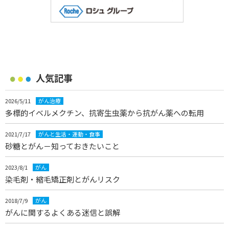
人気記事
2026/5/11
がん治療
多標的イベルメクチン、抗寄生虫薬から抗がん薬への転用
2021/7/17
がんと生活・運動・食事
砂糖とがん－知っておきたいこと
2023/8/1
がん
染毛剤・縮毛矯正剤とがんリスク
2018/7/9
がん
がんに関するよくある迷信と誤解