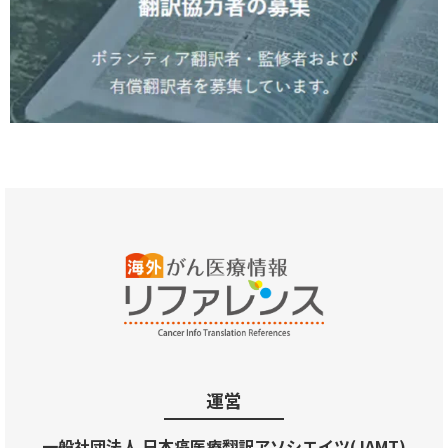
運営
一般社団法人 日本癌医療翻訳アソシエイツ(JAMT)