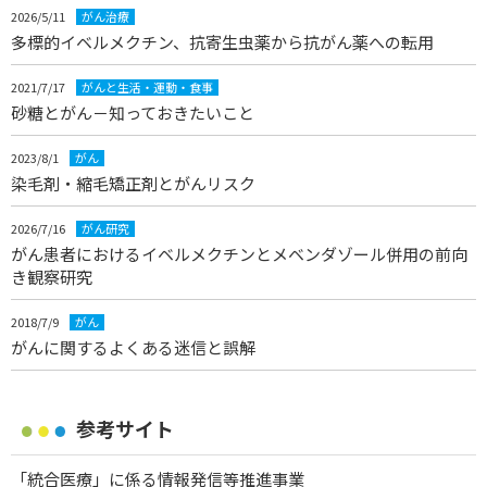
2026/5/11
がん治療
多標的イベルメクチン、抗寄生虫薬から抗がん薬への転用
2021/7/17
がんと生活・運動・食事
砂糖とがん－知っておきたいこと
2023/8/1
がん
染毛剤・縮毛矯正剤とがんリスク
2026/7/16
がん研究
がん患者におけるイベルメクチンとメベンダゾール併用の前向
き観察研究
2018/7/9
がん
がんに関するよくある迷信と誤解
参考サイト
「統合医療」に係る情報発信等推進事業