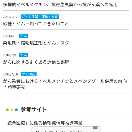
多標的イベルメクチン、抗寄生虫薬から抗がん薬への転用
2021/7/17
がんと生活・運動・食事
砂糖とがん－知っておきたいこと
2023/8/1
がん
染毛剤・縮毛矯正剤とがんリスク
2018/7/9
がん
がんに関するよくある迷信と誤解
2026/7/16
がん研究
がん患者におけるイベルメクチンとメベンダゾール併用の前向
き観察研究
参考サイト
「統合医療」に係る情報発信等推進事業