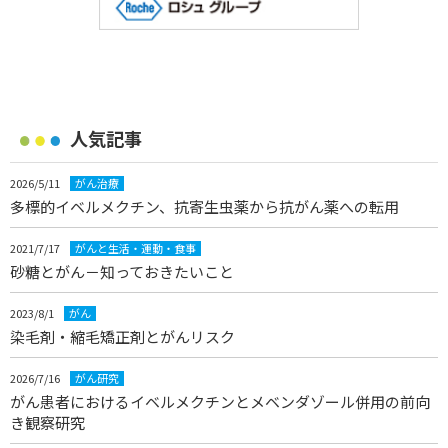
人気記事
2026/5/11
がん治療
多標的イベルメクチン、抗寄生虫薬から抗がん薬への転用
2021/7/17
がんと生活・運動・食事
砂糖とがん－知っておきたいこと
2023/8/1
がん
染毛剤・縮毛矯正剤とがんリスク
2026/7/16
がん研究
がん患者におけるイベルメクチンとメベンダゾール併用の前向
き観察研究