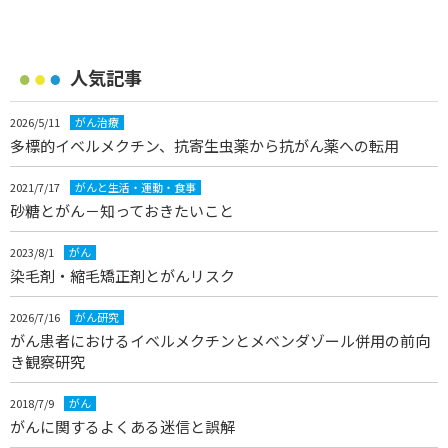
人気記事
2026/5/11
がん治療
多標的イベルメクチン、抗寄生虫薬から抗がん薬への転用
2021/7/17
がんと生活・運動・食事
砂糖とがん－知っておきたいこと
2023/8/1
がん
染毛剤・縮毛矯正剤とがんリスク
2026/7/16
がん研究
がん患者におけるイベルメクチンとメベンダゾール併用の前向
き観察研究
2018/7/9
がん
がんに関するよくある迷信と誤解