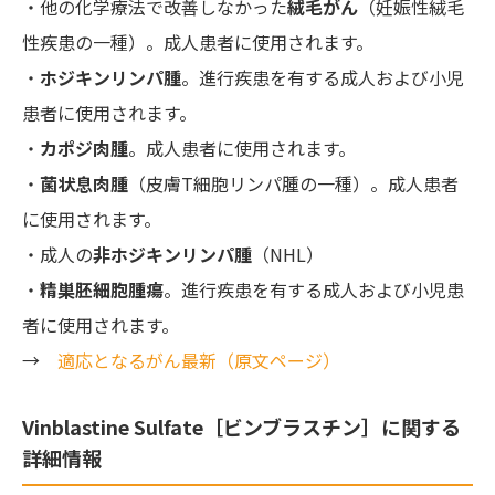
・他の化学療法で改善しなかった
絨毛がん
（妊娠性絨毛
性疾患の一種）。成人患者に使用されます。
・
ホジキンリンパ腫
。進行疾患を有する成人および小児
患者に使用されます。
・
カポジ肉腫
。成人患者に使用されます。
・
菌状息肉腫
（皮膚T細胞リンパ腫の一種）。成人患者
に使用されます。
・成人の
非ホジキンリンパ腫
（NHL）
・
精巣胚細胞腫瘍
。進行疾患を有する成人および小児患
者に使用されます。
→
適応となるがん最新（原文ページ）
Vinblastine Sulfate［ビンブラスチン］に関する
詳細情報