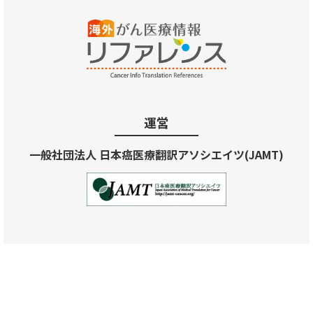
運営
一般社団法人 日本癌医療翻訳アソシエイツ(JAMT)