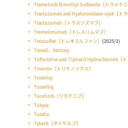
Trametinib Dimethyl Sulfoxide
Trastuzumab and Hyaluronidase-o
Trastuzumab［トラスツズマブ］
Tremelimumab［トレメリムマブ］
Treosulfan［トレオスルファン］
(2025/3)
Trexall、Xatmep
Trifluridine and Tipiracil Hydroc
Trisenox［トリセノックス］
Trodelvy
Truseltiq
Tucatinib［ツカチニブ］
Tukysa
Turalio
Tykerb［タイケルブ］