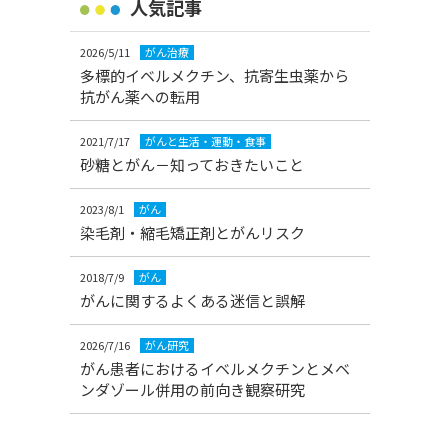
人気記事
2026/5/11
がん治療
多標的イベルメクチン、抗寄生虫薬から
抗がん薬への転用
2021/7/17
がんと生活・運動・食事
砂糖とがん－知っておきたいこと
2023/8/1
がん
染毛剤・縮毛矯正剤とがんリスク
2018/7/9
がん
がんに関するよくある迷信と誤解
2026/7/16
がん研究
がん患者におけるイベルメクチンとメベ
ンダゾール併用の前向き観察研究