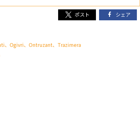
シェア
］
i、Ogivri、Ontruzant、Trazimera
a