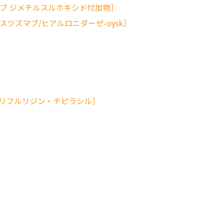
［トラメチニブ ジメチルスルホキシド付加物］
ysk［トラスツズマブ/ヒアルロニダーゼ-oysk］
hloride［トリフルリジン・チピラシル］