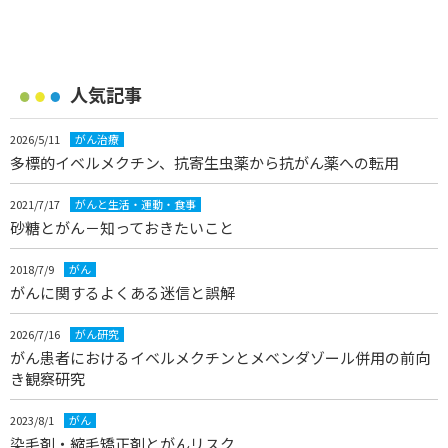
人気記事
2026/5/11
がん治療
多標的イベルメクチン、抗寄生虫薬から抗がん薬への転用
2021/7/17
がんと生活・運動・食事
砂糖とがん－知っておきたいこと
2018/7/9
がん
がんに関するよくある迷信と誤解
2026/7/16
がん研究
がん患者におけるイベルメクチンとメベンダゾール併用の前向
き観察研究
2023/8/1
がん
染毛剤・縮毛矯正剤とがんリスク