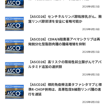
2026年6月15日
【ASCO26】センチネルリンパ節転移乳がん、腋
窩リンパ節郭清を安全に省略可能か
2026年6月16日
【ASCO26】CDK4/6阻害薬アベマシクリブは再
発脱分化型脂肪肉腫の腫瘍増殖を抑制
2026年6月15日
【ASCO26】高リスクの限局性前立腺がんでアパ
ルタミド追加の選択肢
2026年6月15日
【ASCO26】標的免疫療法薬タファシタマブと標
準R-CHOP併用は、高悪性度B細胞リンパ腫の進
行を遅延
2026年6月10日