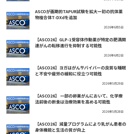
ASCOが画期的TAPUR試験を拡大ー初の抗体薬
物複合体T-DXdを追加
2026年6月5日
【ASCO26】GLP-1受容体作動薬が特定の肥満関
連がんの転移進行を抑制する可能性
2026年6月2日
【ASCO26】ヨガはがんサバイバーの良質な睡眠
と不安や疲労の緩和に役立つ可能性
2026年5月29日
【ASCO26】 一部の卵巣がんにおいて、化学療
法前後の断食は治療効果を高める可能性
2026年5月28日
【ASCO26】減量プログラムにより乳がん患者の
身体機能と生活の質が向上