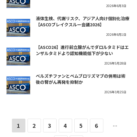
2026年6月3日
液体生検、代謝リスク、アジア人向け個別化治療
【ASCOブレイクスルー会議2026】
2026年6月1日
【ASCO26】進行前立腺がんでダロルタミドはエ
ンザルタミドより認知機能低下が少ない
2026年5月28日
ベルズチファンとペムブロリズマブの併用は術
後の腎がん再発を抑制か
2026年3月25日
1
2
3
4
5
6
…