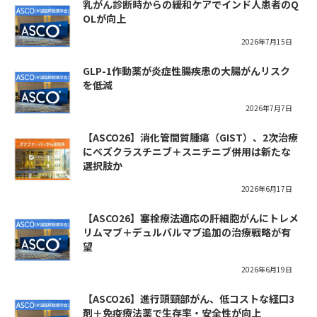
乳がん診断時からの緩和ケアでインド人患者のQ
OLが向上
2026年7月15日
GLP-1作動薬が炎症性腸疾患の大腸がんリスク
を低減
2026年7月7日
【ASCO26】消化管間質腫瘍（GIST）、2次治療
にベズクラスチニブ＋スニチニブ併用は新たな
選択肢か
2026年6月17日
【ASCO26】塞栓療法適応の肝細胞がんにトレメ
リムマブ＋デュルバルマブ追加の治療戦略が有
望
2026年6月19日
【ASCO26】進行頭頸部がん、低コストな経口3
剤＋免疫療法薬で生存率・安全性が向上