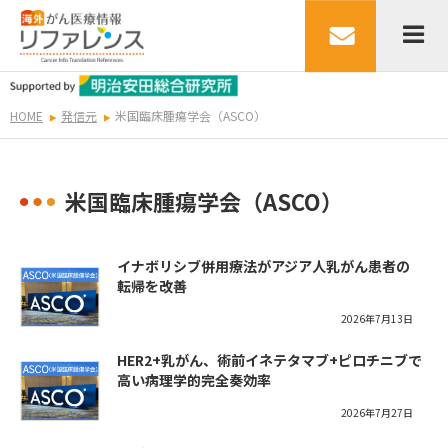
HOME
発信元
米国臨床腫瘍学会（ASCO）
米国臨床腫瘍学会（ASCO）
イナボリシブ併用療法がアジア人乳がん患者の
転帰を改善
2026年7月13日
HER2+乳がん、術前イネテタマブ+ピロチニブで
高い病理学的完全奏効率
2026年7月27日