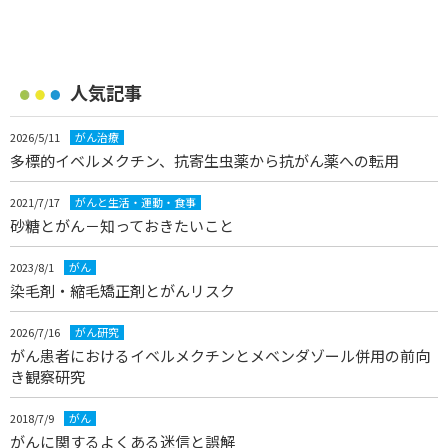
人気記事
2026/5/11
がん治療
多標的イベルメクチン、抗寄生虫薬から抗がん薬への転用
2021/7/17
がんと生活・運動・食事
砂糖とがん－知っておきたいこと
2023/8/1
がん
染毛剤・縮毛矯正剤とがんリスク
2026/7/16
がん研究
がん患者におけるイベルメクチンとメベンダゾール併用の前向
き観察研究
2018/7/9
がん
がんに関するよくある迷信と誤解