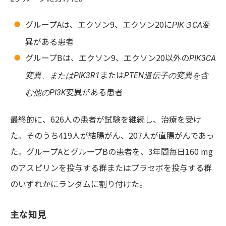
グループAは、エクソン9、エクソン20に
変
PIK３CA
異がある患者
グループBは、エクソン9、エクソン20以外の
PIK3CA
または
変異、
または
PIK3R1
PTEN遺伝子の変異を含
変異がある患者
む他のPI3K
最終的に、626人の患者が試験を継続し、治療を受け
た。そのうち419人が結腸がん、207人が直腸がんであっ
た。グループAとグループBの患者を、3年間毎日160 mg
のアスピリンを投与する群またはプラセボを投与する群
のいずれかにランダムに割り付けた。
主な知見