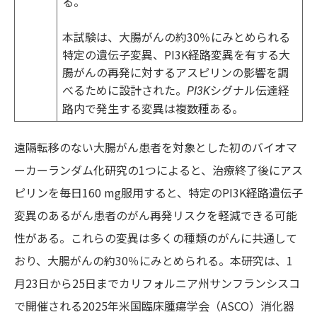
る。
本試験は、大腸がんの約30％にみとめられる
特定の遺伝子変異、PI3K経路変異を有する大
腸がんの再発に対するアスピリンの影響を調
べるために設計された。
シグナル伝達経
PI3K
路内で発生する変異は複数種ある。
遠隔転移のない大腸がん患者を対象とした初のバイオマ
ーカーランダム化研究の1つによると、治療終了後にアス
ピリンを毎日160 mg服用すると、特定のPI3K経路遺伝子
変異のあるがん患者のがん再発リスクを軽減できる可能
性がある。これらの変異は多くの種類のがんに共通して
おり、大腸がんの約30％にみとめられる。本研究は、1
月23日から25日までカリフォルニア州サンフランシスコ
で開催される2025年米国臨床腫瘍学会（ASCO）消化器