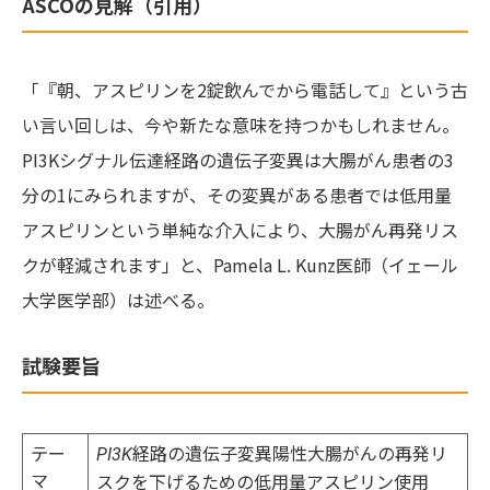
ASCOの見解（引用）
「『朝、アスピリンを2錠飲んでから電話して』という古
い言い回しは、今や新たな意味を持つかもしれません。
PI3Kシグナル伝達経路の遺伝子変異は大腸がん患者の3
分の1にみられますが、その変異がある患者では低用量
アスピリンという単純な介入により、大腸がん再発リス
クが軽減されます」と、Pamela L. Kunz医師（イェール
大学医学部）は述べる。
試験要旨
テー
経路の遺伝子変異陽性大腸がんの再発リ
PI3K
マ
スクを下げるための低用量アスピリン使用