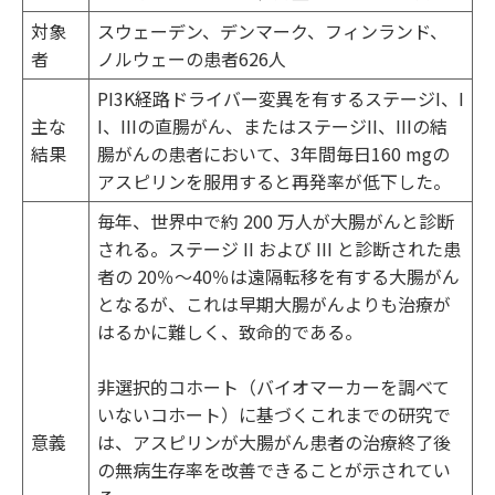
対象
スウェーデン、デンマーク、フィンランド、
者
ノルウェーの患者626人
PI3K経路ドライバー変異を有するステージI、I
主な
I、IIIの直腸がん、またはステージII、IIIの結
結果
腸がんの患者において、3年間毎日160 mgの
アスピリンを服用すると再発率が低下した。
毎年、世界中で約 200 万人が大腸がんと診断
される。ステージ II および III と診断された患
者の 20％～40％は遠隔転移を有する大腸がん
となるが、これは早期大腸がんよりも治療が
はるかに難しく、致命的である。
非選択的コホート（バイオマーカーを調べて
いないコホート）に基づくこれまでの研究で
意義
は、アスピリンが大腸がん患者の治療終了後
の無病生存率を改善できることが示されてい