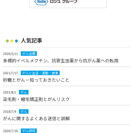
人気記事
2026/5/11
がん治療
多標的イベルメクチン、抗寄生虫薬から抗がん薬への転用
2021/7/17
がんと生活・運動・食事
砂糖とがん－知っておきたいこと
2023/8/1
がん
染毛剤・縮毛矯正剤とがんリスク
2018/7/9
がん
がんに関するよくある迷信と誤解
2026/7/16
がん研究