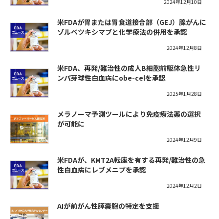
2024年12月10日
米FDAが胃または胃食道接合部（GEJ）腺がんに
ゾルベツキシマブと化学療法の併用を承認
2024年12月8日
米FDA、再発/難治性の成人B細胞前駆体急性リ
ンパ芽球性白血病にobe-celを承認
2025年1月28日
メラノーマ予測ツールにより免疫療法薬の選択
が可能に
2024年12月9日
米FDAが、KMT2A転座を有する再発/難治性の急
性白血病にレブメニブを承認
2024年12月2日
AIが前がん性膵嚢胞の特定を支援