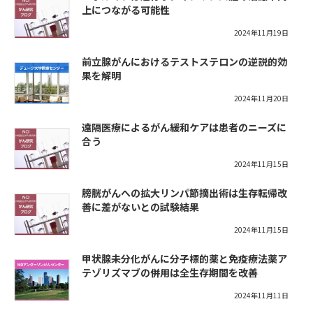
上につながる可能性
2024年11月19日
前立腺がんにおけるテストステロンの逆説的効
果を解明
2024年11月20日
遠隔医療によるがん緩和ケアは患者のニーズに
合う
2024年11月15日
膀胱がんへの拡大リンパ節摘出術は生存転帰改
善に差がないとの試験結果
2024年11月15日
甲状腺未分化がんに分子標的薬と免疫療法薬ア
テゾリズマブの併用は全生存期間を改善
2024年11月11日