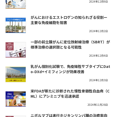
2024年12月9日
がんにおけるエストロゲンの知られざる役割ー
主要な免疫細胞を阻害
2024年12月2日
一部の前立腺がんに定位放射線治療（SBRT）が
標準治療の選択肢となる可能性
2024年12月4日
乳がん個別化試験で、免疫陽性サブタイプにDat
o-DXd+イミフィンジが効果改善
2024年12月3日
米FDAが新たに診断された慢性骨髄性白血病（C
ML）にアシミニブを迅速承認
2024年11月26日
ニボルマブは進行ホジキンリンパ腫の治癒率向