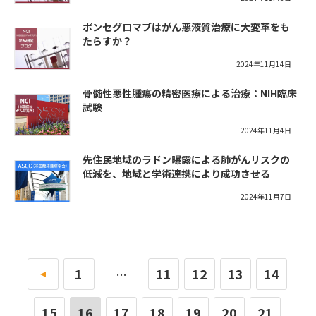
ポンセグロマブはがん悪液質治療に大変革をも
たらすか？
2024年11月14日
骨髄性悪性腫瘍の精密医療による治療：NIH臨床
試験
2024年11月4日
先住民地域のラドン曝露による肺がんリスクの
低減を、地域と学術連携により成功させる
2024年11月7日
«
1
11
12
13
14
…
15
16
17
18
19
20
21