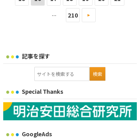
210
»
…
記事を探す
Special Thanks
GoogleAds