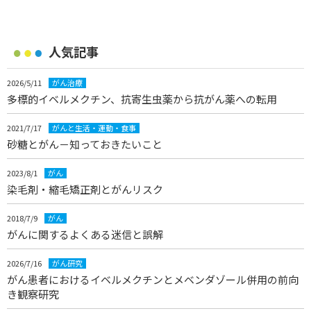
人気記事
2026/5/11
がん治療
多標的イベルメクチン、抗寄生虫薬から抗がん薬への転用
2021/7/17
がんと生活・運動・食事
砂糖とがん－知っておきたいこと
2023/8/1
がん
染毛剤・縮毛矯正剤とがんリスク
2018/7/9
がん
がんに関するよくある迷信と誤解
2026/7/16
がん研究
がん患者におけるイベルメクチンとメベンダゾール併用の前向
き観察研究