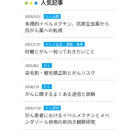
人気記事
2026/5/11
がん治療
多標的イベルメクチン、抗寄生虫薬から
抗がん薬への転用
2021/7/17
がんと生活・運動・食事
砂糖とがん－知っておきたいこと
2023/8/1
がん
染毛剤・縮毛矯正剤とがんリスク
2018/7/9
がん
がんに関するよくある迷信と誤解
2026/7/16
がん研究
がん患者におけるイベルメクチンとメベ
ンダゾール併用の前向き観察研究