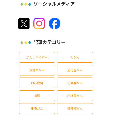
ソーシャルメディア
記事カテゴリー
がんサバイバー
乳がん
女性のがん
消化器がん
血液腫瘍
泌尿器がん
肉腫
呼吸器がん
皮膚がん
頭頸部がん