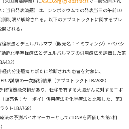
時（米国東部時間）に
ASCO.org/gi-abstracts
で一般公開され
A：当日発表演題）は、シンポジウムでの発表当日の午前10
公開制限が解除される。以下のアブストラクトに関するプレ
公開される。
塞栓療法とデュルバルマブ（販売名：イミフィンジ）+ベバシ
肝動脈化学塞栓療法とデュルバルマブの併用療法を評価した第
A432）
神経内分泌腫瘍と新たに診断された患者を対象に、
NETTER-2試験の一次解析結果（アブストラクトLBA588）
ッチ修復機能欠損があり、転移を有する大腸がんに対するニボ
ブ（販売名：ヤーボイ）併用療法を化学療法と比較した、第3
ラクトLBA768）
療法の予測バイオマーカーとしてctDNAを評価した第2相
5）