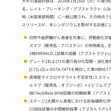
大半の演題抄録は、2024年1月16日（火）午後5
る。レイト・ブレーキング・アブストラクト（LB
時（米国東部時間）に一般公開され、その時点で
スリリースが、本シンポジウムを取材する記者に
切除不能肝臓がん患者を対象に、肝動脈化学
ズマブ（販売名：アバスチン）の併用療法、
3相EMERALD-1試験の成績（アブストラクトLB
グレード2および3の進行高分化型膵・消化管
[177Lu]Lu-DOTA-TATEを検討した第3相
高頻度マイクロサテライト不安定性/ミスマ
ルマブ（販売名：オプジーボ）+イピリムマ
相CheckMate 8HW試験の初期結果（アブスト
ステージ2大腸がん患者における術後補助化学
COBRA試験の中間解析結果（アブストラクト