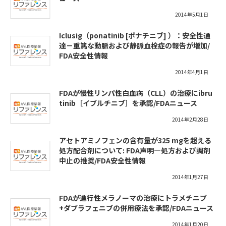
2014年5月1日
Iclusig（ponatinib [ポナチニブ] ）：安全性通
達－重篤な動脈および静脈血栓症の報告が増加/
FDA安全性情報
2014年4月1日
FDAが慢性リンパ性白血病（CLL）の治療にibru
tinib［イブルチニブ］を承認/FDAニュース
2014年2月28日
アセトアミノフェンの含有量が325 mgを超える
処方配合剤について: FDA声明―処方および調剤
中止の推奨/FDA安全性情報
2014年1月27日
FDAが進行性メラノーマの治療にトラメチニブ
+ダブラフェニブの併用療法を承認/FDAニュース
2014年1月20日