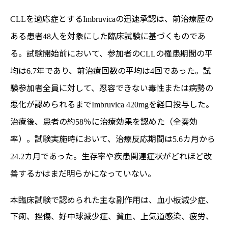
を適応症とする
の迅速承認は、前治療歴の
CLL
Imbruvica
ある患者
人を対象にした臨床試験に基づくものであ
48
る。試験開始前において、参加者の
の罹患期間の平
CLL
均は
年であり、前治療回数の平均は
回であった。試
6.7
4
験参加者全員に対して、忍容できない毒性または病勢の
悪化が認められるまで
を経口投与した。
Imbruvica 420mg
治療後、患者の約
％に治療効果を認めた（全奏効
58
率）。試験実施時において、治療反応期間は
カ月から
5.6
カ月であった。生存率や疾患関連症状がどれほど改
24.2
善するかはまだ明らかになっていない。
本臨床試験で認められた主な副作用は、血小板減少症、
下痢、挫傷、好中球減少症、貧血、上気道感染、疲労、