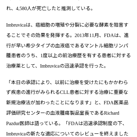
れ、
人が死亡したと推測している。
4,580
は、癌細胞の増殖や分裂に必要な酵素を阻害す
Imbruvica
ることでその効果を発揮する。
年
月、
は、進
2013
11
FDA
行が早い希少タイプの血液癌であるマントル細胞リンパ
腫患者のうち、
度以上の前治療歴を有する患者に対する
1
治療薬として、
の迅速承認を行った。
Imbruvica
「本日の承認により、以前に治療を受けたにもかかわら
ず疾患の進行がみられる
患者に対する治療に重要な
CLL
新規治療法が加わったことになります」と、
医薬品
FDA
評価研究センターの血液腫瘍製品室長である
Richard
医師は語っている。「
は迅速承認制度の下、
Pazdur
FDA
の新たな適応についてのレビューを終えました
Imbruvica