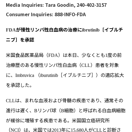
Media Inquiries:
Tara Goodin, 240-402-3157
Consumer Inquiries:
888-INFO-FDA
が
慢性リンパ性白血病の治療に
［イブルチ
FDA
ibrutinib
ニブ］を承認
米国食品医薬品局（
）は本日、少なくとも
度の前
FDA
1
治療歴のある慢性リンパ性白血病（
）患者を対象
CLL
に、
（
［イブルチニブ］）の適応拡大
Imbruvica
iburutinib
を承認した。
は、まれな血液および骨髄の疾患であり、通常その
CLL
進行は遅く、
リンパ球（
細胞）と呼ばれる白血病細胞
B
B
が緩徐に増殖する疾患である。米国国立癌研究所
（
）は、米国では
年に
人が
と診断さ
NCI
2013
15,680
CLL