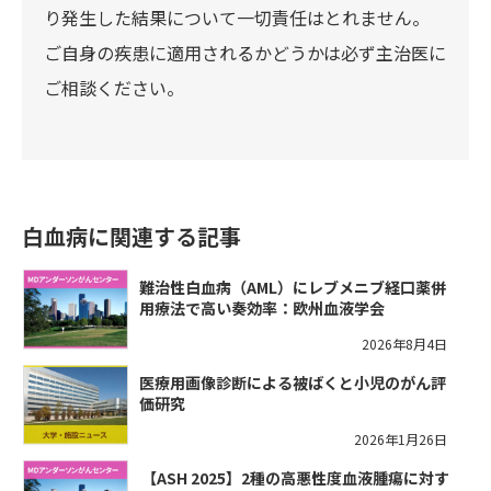
り発生した結果について一切責任はとれません。
ご自身の疾患に適用されるかどうかは必ず主治医に
ご相談ください。
白血病に関連する記事
難治性白血病（AML）にレブメニブ経口薬併
用療法で高い奏効率：欧州血液学会
2026年8月4日
医療用画像診断による被ばくと小児のがん評
価研究
2026年1月26日
​【ASH 2025】2種の高悪性度血液腫瘍に対す