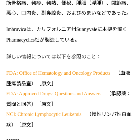
筋骨格痛、発疹、発熱、便秘、腫脹（浮腫）、関節痛、
悪心、口内炎、副鼻腔炎、およびめまいなどであった。
は、カリフォルニア州
に本拠を置く
Imbruvica
Sunnyvale
社が製造している。
Pharmacyclics
詳しい情報については以下を参照のこと：
（血液
FDA: Office of Hematology and Oncology Products
腫瘍製品室）［原文］
（承認薬：
FDA: Approved Drugs: Questions and Answers
質問と回答）［原文］
（慢性リンパ性白血
NCI: Chronic Lymphocytic Leukemia
病）［原文］