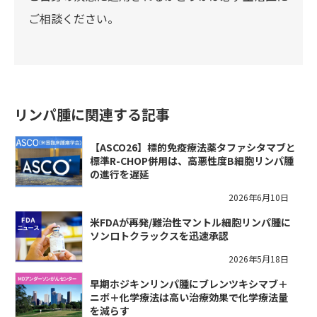
ご相談ください。
リンパ腫に関連する記事
【ASCO26】標的免疫療法薬タファシタマブと
標準R-CHOP併用は、高悪性度B細胞リンパ腫
の進行を遅延
2026年6月10日
米FDAが再発/難治性マントル細胞リンパ腫に
ソンロトクラックスを迅速承認
2026年5月18日
早期ホジキンリンパ腫にブレンツキシマブ＋
ニボ＋化学療法は高い治療効果で化学療法量
を減らす