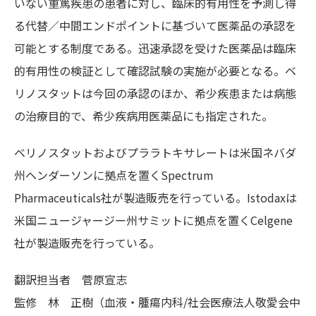
いない重篤疾患の患者に対し、臨床的有用性を予測し得
る代替／中間エンドポイントに基づいて医薬品の承認を
可能とする制度である。迅速承認を受けた医薬品は臨床
的有用性の検証として確認試験の実施が必要となる。ベ
リノスタットは今回の承認のほか、希少疾患または病態
の治療目的で、希少疾病用医薬品にも指定された。
ベリノスタットおよびプララトキサレートは米国ネバダ
州ヘンダーソンに拠点を置くSpectrum
Pharmaceuticals社が製造販売を行っている。Istodaxは
米国ニュージャージー州サミットに拠点を置くCelgene
社が製造販売を行っている。
翻訳担当者
菅原宣志
監修
林 正樹（血液・腫瘍内科/社会医療法人敬愛会中