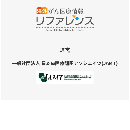
運営
一般社団法人 日本癌医療翻訳アソシエイツ(JAMT)