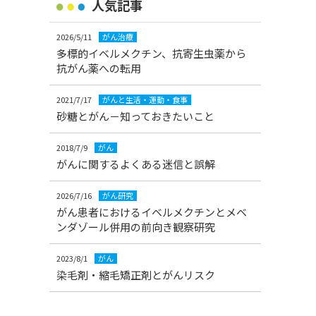
人気記事
2026/5/11
がん治療
多標的イベルメクチン、抗寄生虫薬から
抗がん薬への転用
2021/7/17
がんと生活・運動・食事
砂糖とがん－知っておきたいこと
2018/7/9
がん
がんに関するよくある迷信と誤解
2026/7/16
がん研究
がん患者におけるイベルメクチンとメベ
ンダゾール併用の前向き観察研究
2023/8/1
がん
染毛剤・縮毛矯正剤とがんリスク