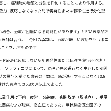
阻害し、癌細胞の増殖と分裂を抑制することにより作用する。
療法に反応しなくなった局所再発性または転移性進行分化型
場合、治療が困難になる可能性があります」とFDA医薬品評
azdur医師は言う。「今回の承認は、治療が難しい疾患をもつ患者
ることを示すものです」。
ード療法に反応しない局所再発性または転移性進行分化型甲
た。ソラフェニブによって、患者が癌の進行なく生存した期間
ブの投与を受けた患者の半数は、癌が進行することなく10.8
けた患者では5.8カ月以上であった。
副作用は下痢、疲労 、感染症、毛髪 脱落（脱毛症）、手足
化器痛および腹痛、高血圧であった。甲状腺癌促進因子の一