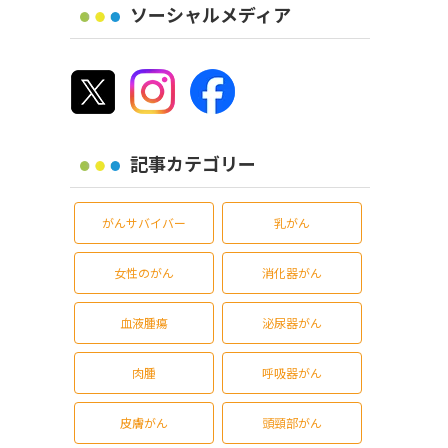
ソーシャルメディア
記事カテゴリー
がんサバイバー
乳がん
女性のがん
消化器がん
血液腫瘍
泌尿器がん
肉腫
呼吸器がん
皮膚がん
頭頸部がん