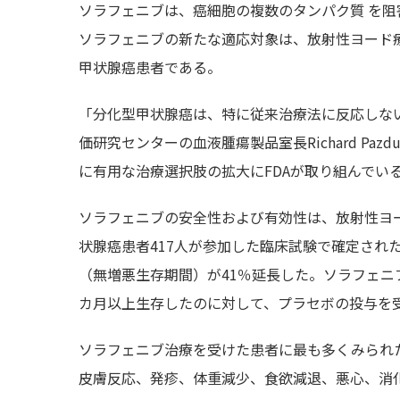
ソラフェニブは、癌細胞の複数のタンパク質 を
ソラフェニブの新たな適応対象は、放射性ヨード
甲状腺癌患者である。
「分化型甲状腺癌は、特に従来治療法に反応しない
価研究センターの血液腫瘍製品室長Richard P
に有用な治療選択肢の拡大にFDAが取り組んでい
ソラフェニブの安全性および有効性は、放射性ヨ
状腺癌患者417人が参加した臨床試験で確定され
（無増悪生存期間）が41％延長した。ソラフェニ
カ月以上生存したのに対して、プラセボの投与を受
ソラフェニブ治療を受けた患者に最も多くみられた
皮膚反応、発疹、体重減少、食欲減退、悪心、消