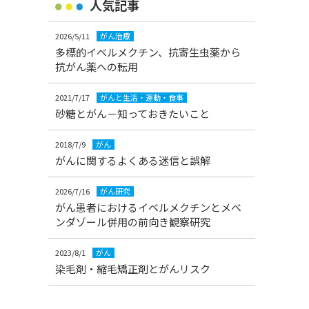
人気記事
2026/5/11
がん治療
多標的イベルメクチン、抗寄生虫薬から
抗がん薬への転用
2021/7/17
がんと生活・運動・食事
砂糖とがん－知っておきたいこと
2018/7/9
がん
がんに関するよくある迷信と誤解
2026/7/16
がん研究
がん患者におけるイベルメクチンとメベ
ンダゾール併用の前向き観察研究
2023/8/1
がん
染毛剤・縮毛矯正剤とがんリスク