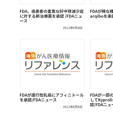
FDA、癌患者の重篤な好中球減少症
FDAが稀な
に対する新治療薬を承認 /FDAニュ
arqiboを
ース
2012年9月4日
FDAが進行性乳癌にアフィニトール
FDAが一部
を承認/FDAニュース
してKypro
認/FDAニュ
2012年8月8日