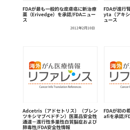
FDAが最も一般的な皮膚癌に新治療
FDAが進行
薬（Erivedge）を承認/FDAニュー
yta（アキ
ス
ュース
2012年2月10日
Adcetris〔アドセトリス〕（ブレン
FDAが初の
ツキシマブベドチン）医薬品安全性
afiを承認/
通達－進行性多巣性白質脳症および
肺毒性/FDA安全性情報