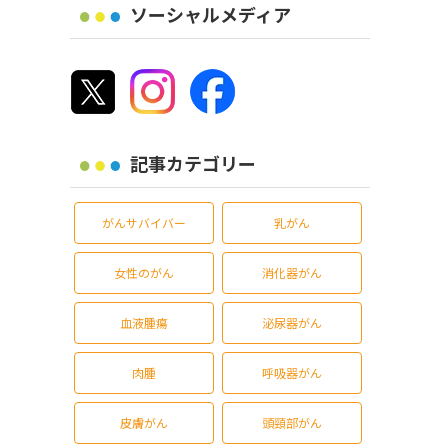
ソーシャルメディア
記事カテゴリー
がんサバイバー
乳がん
女性のがん
消化器がん
血液腫瘍
泌尿器がん
肉腫
呼吸器がん
皮膚がん
頭頸部がん