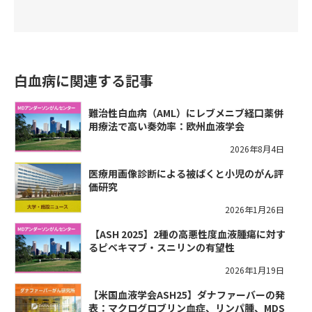
白血病に関連する記事
難治性白血病（AML）にレブメニブ経口薬併
用療法で高い奏効率：欧州血液学会
2026年8月4日
医療用画像診断による被ばくと小児のがん評
価研究
2026年1月26日
​【ASH 2025】2種の高悪性度血液腫瘍に対す
るピベキマブ・スニリンの有望性
2026年1月19日
【米国血液学会ASH25】ダナファーバーの発
表：マクログロブリン血症、リンパ腫、MDS