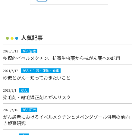
人気記事
2026/5/11
がん治療
多標的イベルメクチン、抗寄生虫薬から抗がん薬への転用
2021/7/17
がんと生活・運動・食事
砂糖とがん－知っておきたいこと
2023/8/1
がん
染毛剤・縮毛矯正剤とがんリスク
2026/7/16
がん研究
がん患者におけるイベルメクチンとメベンダゾール併用の前向
き観察研究