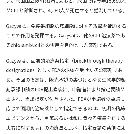
い。米国国立癌研究所によると、米国では今年15,680人
がCLLと診断され、4,580人が死亡すると推測している。
Gazyvaは、免疫系細胞の癌細胞に対する攻撃を補助する
ことで作用を発揮する。Gazyvaは、他のCLL治療薬であ
るchlorambucilとの併用を目的とした薬剤である。
Gazyvaは、画期的治療薬指定（breakthrough therapy
designation）としてFDAの承認を受けた初の薬剤であ
る。今回の指定は、販売承認の裏づけとなる生物学的製
剤承認申請のFDA提出直後に、申請者により指定要請が
出され、当該指定が付与された。FDAが申請者の要請に
応じて画期的治療薬として指定できるのは、初期の臨床
エビデンスから、重篤あるいは命に関わる疾患を有する
患者に対する現行の治療法と比べ、指定要請の薬剤によ