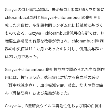
GazyvaのCLL適応承認は、未治療CLL患者356人を対象に
chlorambucil単剤とGazyva＋chlorambucilの併用を比
較した非盲検、多施設共同ランダム化比較試験に基づく
ものである。Gazyva＋chlorambucil併用投与群では、無
増悪生存期間の有意な改善が示され、chlorambucil単剤
群の中央値は11.1カ月であったのに対し、併用投与群で
は23カ月であった。
Gazyva＋chlorambucil併用投与群で認められた主な副作
用には、投与時反応、感染症に対抗する白血球の減少
（好中球減少症）、血小板減少症、貧血、筋肉や骨の痛
み（骨格筋痛）および発熱があった。
Gazyvaは、B型肝炎ウイルス再活性化および脳の白質中