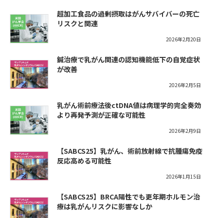
超加工食品の過剰摂取はがんサバイバーの死亡
リスクと関連
2026年2月20日
鍼治療で乳がん関連の認知機能低下の自覚症状
が改善
2026年2月5日
乳がん術前療法後ctDNA値は病理学的完全奏効
より再発予測が正確な可能性
2026年2月9日
【SABCS25】乳がん、術前放射線で抗腫瘍免疫
反応高める可能性
2026年1月15日
【SABCS25】BRCA陽性でも更年期ホルモン治
療は乳がんリスクに影響なしか