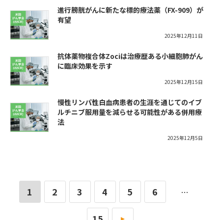
進行膀胱がんに新たな標的療法薬（FX-909）が
有望
2025年12月11日
抗体薬物複合体Zociは治療歴ある小細胞肺がん
に臨床効果を示す
2025年12月15日
慢性リンパ性白血病患者の生涯を通じてのイブ
ルチニブ服用量を減らせる可能性がある併用療
法
2025年12月5日
1
2
3
4
5
6
…
15
»