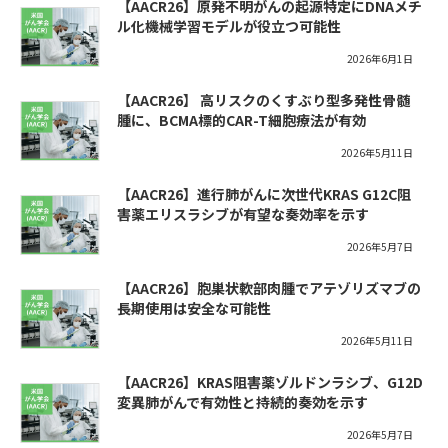
【AACR26】原発不明がんの起源特定にDNAメチ
ル化機械学習モデルが役立つ可能性
2026年6月1日
【AACR26】 高リスクのくすぶり型多発性骨髄
腫に、BCMA標的CAR-T細胞療法が有効
2026年5月11日
【AACR26】進行肺がんに次世代KRAS G12C阻
害薬エリスラシブが有望な奏効率を示す
2026年5月7日
【AACR26】胞巣状軟部肉腫でアテゾリズマブの
長期使用は安全な可能性
2026年5月11日
【AACR26】KRAS阻害薬ゾルドンラシブ、G12D
変異肺がんで有効性と持続的奏効を示す
2026年5月7日