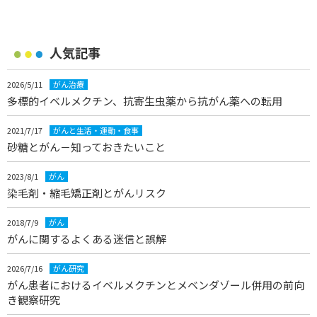
人気記事
2026/5/11
がん治療
多標的イベルメクチン、抗寄生虫薬から抗がん薬への転用
2021/7/17
がんと生活・運動・食事
砂糖とがん－知っておきたいこと
2023/8/1
がん
染毛剤・縮毛矯正剤とがんリスク
2018/7/9
がん
がんに関するよくある迷信と誤解
2026/7/16
がん研究
がん患者におけるイベルメクチンとメベンダゾール併用の前向
き観察研究