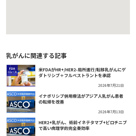
乳がんに関連する記事
米FDAがHR+/HER2-局所進行/転移乳がんにゲ
ダトリシブ＋フルベストラントを承認
2026年7月21日
イナボリシブ併用療法がアジア人乳がん患者
の転帰を改善
2026年7月13日
HER2+乳がん、術前イネテタマブ+ピロチニブ
で高い病理学的完全奏効率