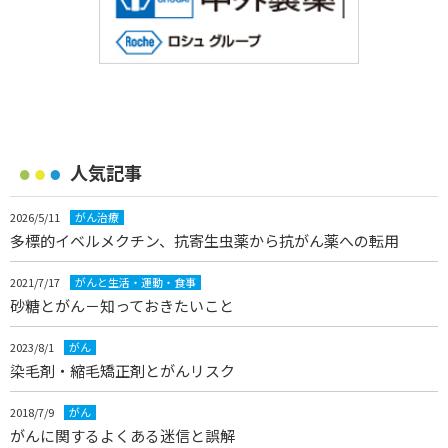
人気記事
2026/5/11
がん治療
多標的イベルメクチン、抗寄生虫薬から抗がん薬への転用
2021/7/17
がんと生活・運動・食事
砂糖とがん－知っておきたいこと
2023/8/1
がん
染毛剤・縮毛矯正剤とがんリスク
2018/7/9
がん
がんに関するよくある迷信と誤解