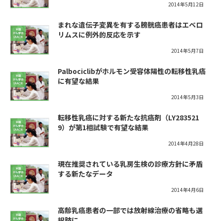
2014年5月12日
まれな遺伝子変異を有する膀胱癌患者はエベロ
リムスに例外的反応を示す
2014年5月7日
Palbociclibがホルモン受容体陽性の転移性乳癌
に有望な結果
2014年5月3日
転移性乳癌に対する新たな抗癌剤（LY283521
9）が第1相試験で有望な結果
2014年4月28日
現在推奨されている乳房生検の診療方針に矛盾
する新たなデータ
2014年4月6日
高齢乳癌患者の一部では放射線治療の省略も選
択肢に