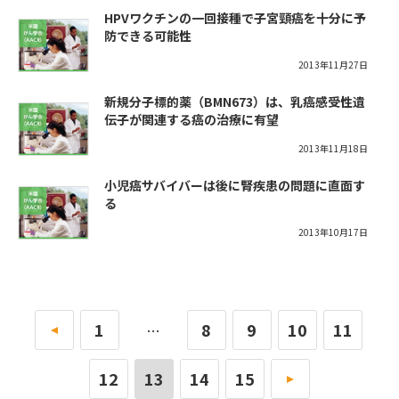
HPVワクチンの一回接種で子宮頸癌を十分に予
防できる可能性
2013年11月27日
新規分子標的薬（BMN673）は、乳癌感受性遺
伝子が関連する癌の治療に有望
2013年11月18日
小児癌サバイバーは後に腎疾患の問題に直面す
る
2013年10月17日
«
1
8
9
10
11
…
12
13
14
15
»