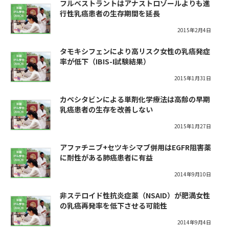
フルベストラントはアナストロゾールよりも進
行性乳癌患者の生存期間を延長
2015年2月4日
タモキシフェンにより高リスク女性の乳癌発症
率が低下（IBIS-I試験結果）
2015年1月31日
カペシタビンによる単剤化学療法は高齢の早期
乳癌患者の生存を改善しない
2015年1月27日
アファチニブ+セツキシマブ併用はEGFR阻害薬
に耐性がある肺癌患者に有益
2014年9月10日
非ステロイド性抗炎症薬（NSAID）が肥満女性
の乳癌再発率を低下させる可能性
2014年9月4日