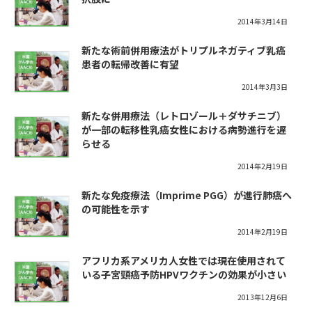
2014年3月14日
新たな術前併用療法がトリプルネガティブ乳癌
患者の転帰改善に有望
2014年3月3日
新たな併用療法（レトロゾール＋ダサチニブ）
が一部の転移性乳癌女性における病勢進行を遅
らせる
2014年2月19日
新たな免疫療法（Imprime PGG）が進行肺癌へ
の可能性を示す
2014年2月19日
アフリカ系アメリカ人女性では現在使用されて
いる子宮頸癌予防HPVワクチンの効果が小さい
2013年12月6日