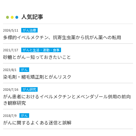
人気記事
2026/5/11
がん治療
多標的イベルメクチン、抗寄生虫薬から抗がん薬への転用
2021/7/17
がんと生活・運動・食事
砂糖とがん－知っておきたいこと
2023/8/1
がん
染毛剤・縮毛矯正剤とがんリスク
2026/7/16
がん研究
がん患者におけるイベルメクチンとメベンダゾール併用の前向
き観察研究
2018/7/9
がん
がんに関するよくある迷信と誤解