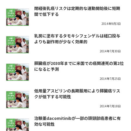
閉経後乳癌リスクは定期的な運動開始後に短期
間で低下する
2014年9月3日
乳房に塗布するタモキシフェンゲルは経口投与
よりも副作用が少なく効果的
2014年7月30日
膵臓癌が2030年までに米国での癌関連死の第2位
になると予測
2014年7月25日
低用量アスピリンの長期服用により膵臓癌リス
クが低下する可能性
2014年7月18日
治験薬dacomitinibが一部の頭頸部癌患者に有
効な可能性