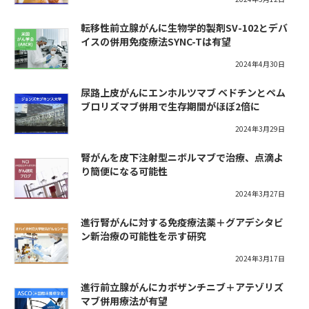
転移性前立腺がんに生物学的製剤SV-102とデバ
イスの併用免疫療法SYNC-Tは有望
2024年4月30日
尿路上皮がんにエンホルツマブ ベドチンとペム
ブロリズマブ併用で生存期間がほぼ2倍に
2024年3月29日
腎がんを皮下注射型ニボルマブで治療、点滴よ
り簡便になる可能性
2024年3月27日
進行腎がんに対する免疫療法薬＋グアデシタビ
ン新治療の可能性を示す研究
2024年3月17日
進行前立腺がんにカボザンチニブ＋アテゾリズ
マブ併用療法が有望