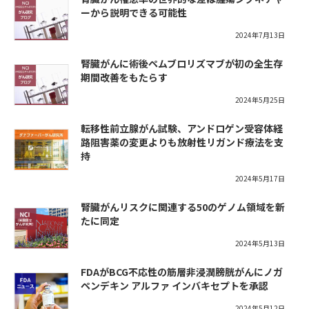
ーから説明できる可能性
2024年7月13日
腎臓がんに術後ペムブロリズマブが初の全生存
期間改善をもたらす
2024年5月25日
転移性前立腺がん試験、アンドロゲン受容体経
路阻害薬の変更よりも放射性リガンド療法を支
持
2024年5月17日
腎臓がんリスクに関連する50のゲノム領域を新
たに同定
2024年5月13日
FDAがBCG不応性の筋層非浸潤膀胱がんにノガ
ペンデキン アルファ インバキセプトを承認
2024年5月12日