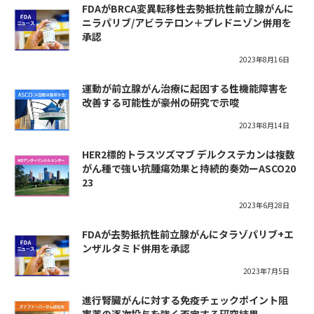
FDAがBRCA変異転移性去勢抵抗性前立腺がんに
ニラパリブ/アビラテロン＋プレドニゾン併用を
承認
2023年8月16日
運動が前立腺がん治療に起因する性機能障害を
改善する可能性が豪州の研究で示唆
2023年8月14日
HER2標的トラスツズマブ デルクステカンは複数
がん種で強い抗腫瘍効果と持続的奏効ーASCO20
23
2023年6月28日
FDAが去勢抵抗性前立腺がんにタラゾパリブ+エ
ンザルタミド併用を承認
2023年7月5日
進行腎臓がんに対する免疫チェックポイント阻