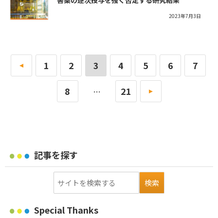
害薬の逐次投与を強く否定する研究結果
2023年7月3日
«
1
2
3
4
5
6
7
8
21
»
…
記事を探す
Special Thanks