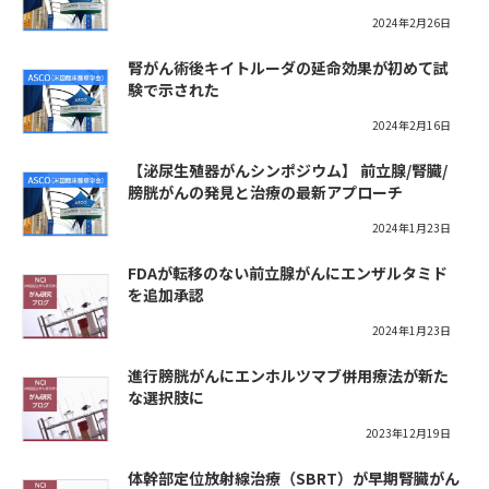
2024年2月26日
腎がん術後キイトルーダの延命効果が初めて試
験で示された
2024年2月16日
【泌尿生殖器がんシンポジウム】 前立腺/腎臓/
膀胱がんの発見と治療の最新アプローチ
2024年1月23日
FDAが転移のない前立腺がんにエンザルタミド
を追加承認
2024年1月23日
進行膀胱がんにエンホルツマブ併用療法が新た
な選択肢に
2023年12月19日
体幹部定位放射線治療（SBRT）が早期腎臓がん