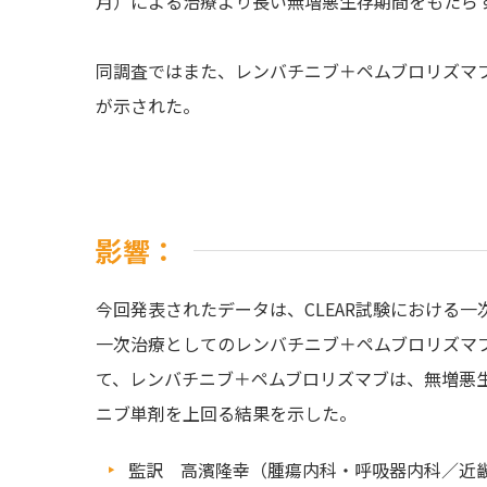
月）による治療より長い無増悪生存期間をもたら
同調査ではまた、レンバチニブ＋ペムブロリズマ
が示された。
影響：
今回発表されたデータは、CLEAR試験における
一次治療としてのレンバチニブ＋ペムブロリズマ
て、レンバチニブ＋ペムブロリズマブは、無増悪
ニブ単剤を上回る結果を示した。
監訳 高濱隆幸（腫瘍内科・呼吸器内科／近畿