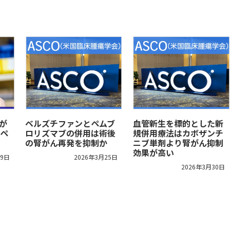
が
ベルズチファンとペムブ
血管新生を標的とした新
ペ
ロリズマブの併用は術後
規併用療法はカボザンチ
の腎がん再発を抑制か
ニブ単剤より腎がん抑制
効果が高い
29日
2026年3月25日
2026年3月30日