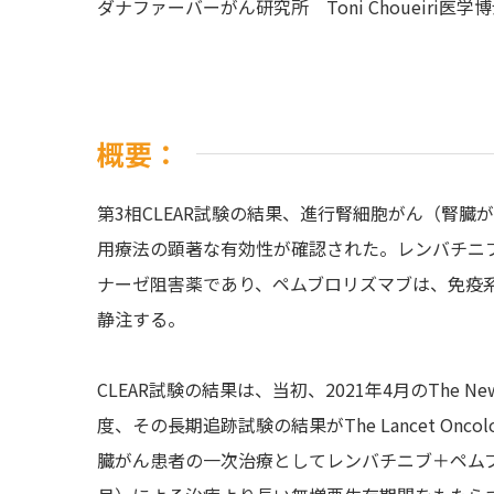
ダナファーバーがん研究所 Toni Choueiri医学
概要：
第3相CLEAR試験の結果、進行腎細胞がん（腎
用療法の顕著な有効性が確認された。レンバチニ
ナーゼ阻害薬であり、ペムブロリズマブは、免疫
静注する。
CLEAR試験の結果は、当初、2021年4月のThe New E
度、その長期追跡試験の結果がThe Lancet O
臓がん患者の一次治療としてレンバチニブ＋ペムブロ