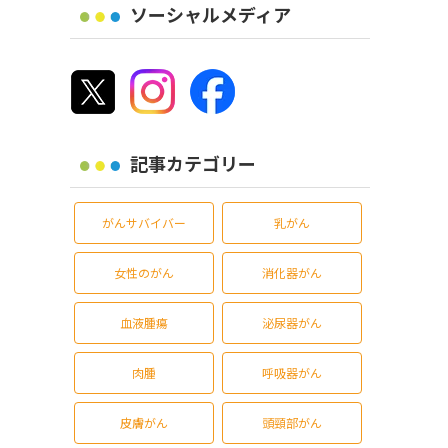
ソーシャルメディア
記事カテゴリー
がんサバイバー
乳がん
女性のがん
消化器がん
血液腫瘍
泌尿器がん
肉腫
呼吸器がん
皮膚がん
頭頸部がん