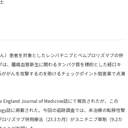
博士
臓がん）患者を対象としたレンバチニブとペムブロリズマブの併
ブは、腫瘍血管新生に関わるタンパク質を標的とした経口キ
系ががんを攻撃するのを助けるチェックポイント阻害薬で点滴
ngland Journal of Medicine誌にて報告されたが、この
ncology誌に掲載された。今回の追跡調査では、未治療の転移性腎
リズマブ併用療法（23.3カ月）がスニチニブ単剤（9.2カ