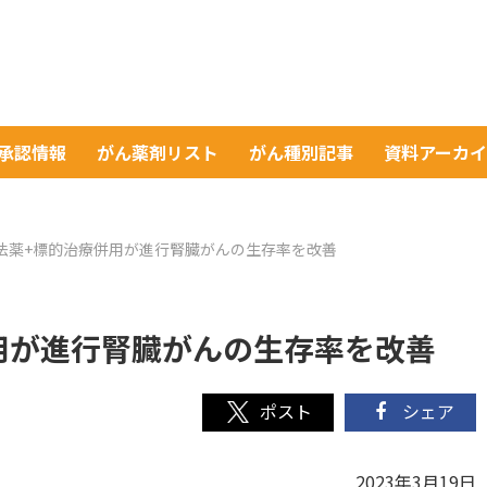
A承認情報
がん薬剤リスト
がん種別記事
資料アーカ
法薬+標的治療併用が進行腎臓がんの生存率を改善
用が進行腎臓がんの生存率を改善
シェア
2023年3月19日