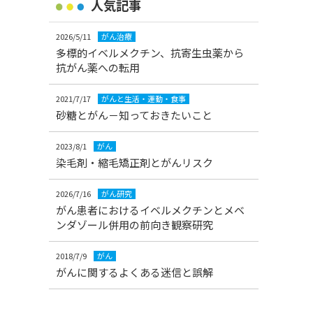
人気記事
2026/5/11
がん治療
多標的イベルメクチン、抗寄生虫薬から
抗がん薬への転用
2021/7/17
がんと生活・運動・食事
砂糖とがん－知っておきたいこと
2023/8/1
がん
染毛剤・縮毛矯正剤とがんリスク
2026/7/16
がん研究
がん患者におけるイベルメクチンとメベ
ンダゾール併用の前向き観察研究
2018/7/9
がん
がんに関するよくある迷信と誤解