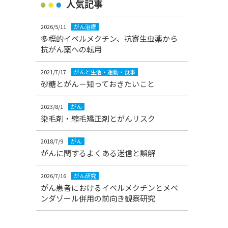
人気記事
2026/5/11
がん治療
多標的イベルメクチン、抗寄生虫薬から
抗がん薬への転用
2021/7/17
がんと生活・運動・食事
砂糖とがん－知っておきたいこと
2023/8/1
がん
染毛剤・縮毛矯正剤とがんリスク
2018/7/9
がん
がんに関するよくある迷信と誤解
2026/7/16
がん研究
がん患者におけるイベルメクチンとメベ
ンダゾール併用の前向き観察研究