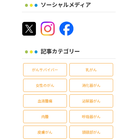
ソーシャルメディア
記事カテゴリー
がんサバイバー
乳がん
女性のがん
消化器がん
血液腫瘍
泌尿器がん
肉腫
呼吸器がん
皮膚がん
頭頸部がん