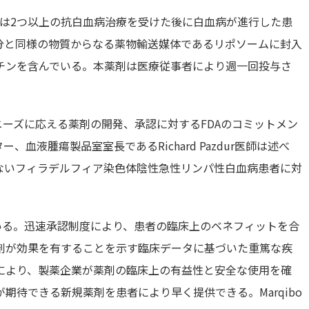
るいは2つ以上の抗白血病治療を受けた後に白血病が進行した患
膜成分と同様の物質からなる薬物輸送媒体であるリポソームに封入
チンを含んでいる。本薬剤は医療従事者により週一回投与さ
ルニーズに応える薬剤の開発、承認に対するFDAのコミットメン
血液腫瘍製品室室長であるRichard Pazdur医師は述べ
示さないフィラデルフィア染色体陰性急性リンパ性白血病患者に対
れている。迅速承認制度により、患者の臨床上のベネフィットを合
剤が効果を有することを示す臨床データに基づいた重篤な疾
により、製薬企業が薬剤の臨床上の有益性と安全な使用を確
期待できる新規薬剤を患者により早く提供できる。Marqibo