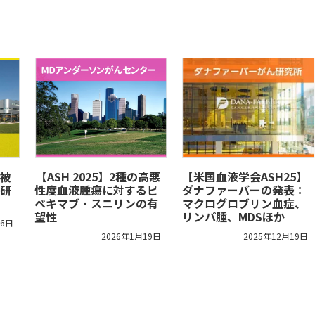
被
​【ASH 2025】2種の高悪
【米国血液学会ASH25】
研
性度血液腫瘍に対するピ
ダナファーバーの発表：
ベキマブ・スニリンの有
マクログロブリン血症、
望性
リンパ腫、MDSほか
26日
2026年1月19日
2025年12月19日