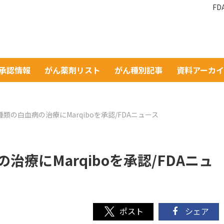
F
A承認情報
がん薬剤リスト
がん種別記事
資料アーカ
種類の白血病の治療にMarqiboを承認/FDAニュース
治療にMarqiboを承認/FDAニュ
シェア