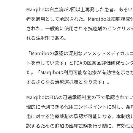
Marqiboは白血病が2回以上再発した患者、あ
者を適用として承認された。Marqiboは細胞
された、一般的に使用される抗癌剤のビンクリス
れる注射剤である。
「Marqiboの承認は深刻なアンメットメディカ
トを示しています」とFDAの医薬品評価研究センター、
た。「Marqiboは利用可能な治療が有効性を
するさらなる治療選択肢となります」。
MarqiboはFDAの迅速承認制度の下で承認さ
理的に予測できる代用エンドポイントに対し、薬
患に対する治療薬剤の承認が可能になる。本制度
認するための追加の臨床試験を行う間に、有効性が