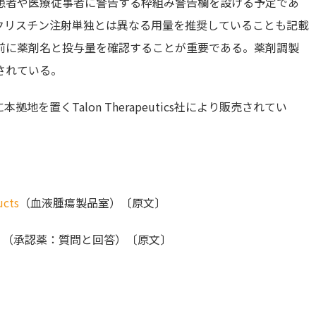
患者や医療従事者に警告する枠組み警告欄を設ける予定であ
ビンクリスチン注射単独とは異なる用量を推奨していることも記載
前に薬剤名と投与量を確認することが重要である。薬剤調製
されている。
地を置くTalon Therapeutics社により販売されてい
ucts
（血液腫瘍製品室）〔原文〕
s
（承認薬：質問と回答）〔原文〕