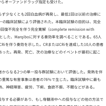
からオーファンドラッグ指定も受けた。
らず少なくとも2回白血病が再発し、最低1回は以前の治療に
単一の臨床試験により評価された。本臨床試験の目的は、完全
回復不完全を伴う完全寛解（complete remission with
：CRi）を指標とした、Marqiboに対する奏効率を調べることである。65人
CRiを伴う奏効を示した。CRまたはCRiを達成した10人の患者
であった。再発、死亡、次の治療などのイベントが最初に起こ
の患者からなる2つの単一投与群試験において評価した。発熱を伴
の重篤な有害事象は患者の76％で生じた。臨床試験中に最も
熱、神経障害、疲労、下痢、食欲不振、不眠などがある。
射で投与する必要があり、もし脊髄液中への投与などの他の方法で