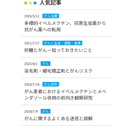
人気記事
2026/5/11
がん治療
多標的イベルメクチン、抗寄生虫薬から
抗がん薬への転用
2021/7/17
がんと生活・運動・食事
砂糖とがん－知っておきたいこと
2023/8/1
がん
染毛剤・縮毛矯正剤とがんリスク
2026/7/16
がん研究
がん患者におけるイベルメクチンとメベ
ンダゾール併用の前向き観察研究
2018/7/9
がん
がんに関するよくある迷信と誤解