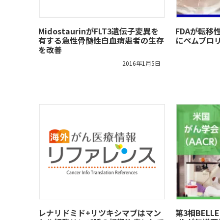
MidostaurinがFLT3遺伝子変異を
FDAが転移
有する急性骨髄性白血病患者の生存
にペムブロ
を改善
2016年1月5日
レナリドミド+リツキシマブはマン
第3相BELLE