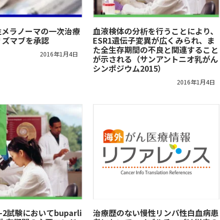
性メラノーマの一次治療
血液検体の分析を行うことにより、
リズマブを承認
ESR1遺伝子変異が広くみられ、ま
た全生存期間の不良と関連すること
2016年1月4日
が示される（サンアントニオ乳がん
シンポジウム2015）
2016年1月4日
-2試験においてbuparli
治療歴のない慢性リンパ性白血病患