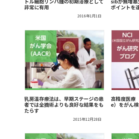
トル細胞リンパ腫の初期治療として
sibが無増
非常に有用
ポイントを
2016年1月1日
乳房温存療法は、早期ステージの患
高精度医療（Pr
者では全摘術よりも良好な結果をも
e）をがん
たらす
2015年12月28日