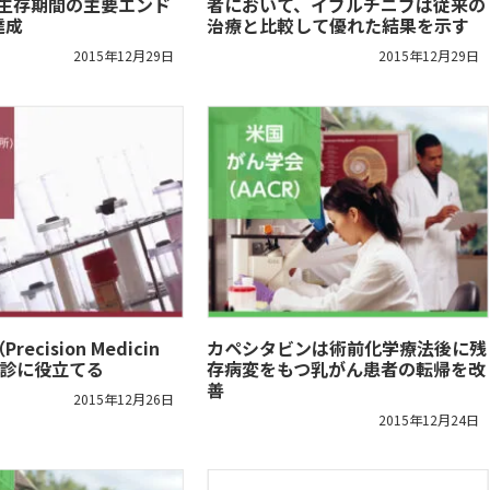
悪生存期間の主要エンド
者において、イブルチニブは従来の
達成
治療と比較して優れた結果を示す
2015年12月29日
2015年12月29日
ecision Medicin
カペシタビンは術前化学療法後に残
検診に役立てる
存病変をもつ乳がん患者の転帰を改
善
2015年12月26日
2015年12月24日