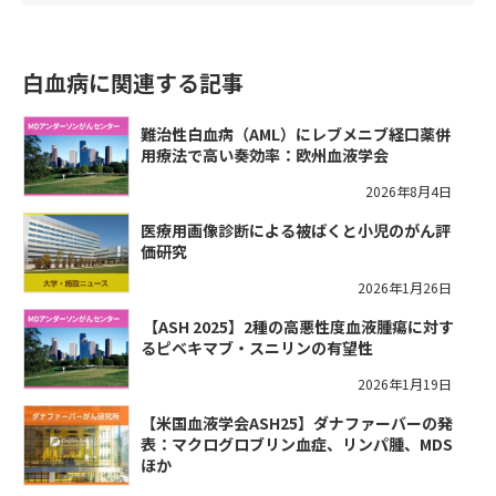
白血病に関連する記事
難治性白血病（AML）にレブメニブ経口薬併
用療法で高い奏効率：欧州血液学会
2026年8月4日
医療用画像診断による被ばくと小児のがん評
価研究
2026年1月26日
​【ASH 2025】2種の高悪性度血液腫瘍に対す
るピベキマブ・スニリンの有望性
2026年1月19日
【米国血液学会ASH25】ダナファーバーの発
表：マクログロブリン血症、リンパ腫、MDS
ほか