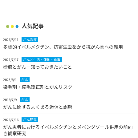
人気記事
2026/5/11
がん治療
多標的イベルメクチン、抗寄生虫薬から抗がん薬への転用
2021/7/17
がんと生活・運動・食事
砂糖とがん－知っておきたいこと
2023/8/1
がん
染毛剤・縮毛矯正剤とがんリスク
2018/7/9
がん
がんに関するよくある迷信と誤解
2026/7/16
がん研究
がん患者におけるイベルメクチンとメベンダゾール併用の前向
き観察研究